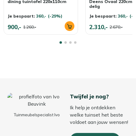
dining tuintafel 220x110cm
Deens Ovaal 220cm b
delig
je maar wilt.
Je bespaart:
360,-
(-29%)
Je bespaart:
360,-
(-
900,-
2.310,-
1.260,-
2.670,-
Twijfel je nog?
Ik help je ontdekken
welke tuinset het beste
Tuinmeubelspecialist Ivo
voldoet aan jouw wensen!