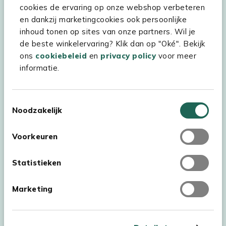
cookies de ervaring op onze webshop verbeteren
Kees Smit Tuinmeubelen
en dankzij marketingcookies ook persoonlijke
inhoud tonen op sites van onze partners. Wil je
Experience Stores XXL
de beste winkelervaring? Klik dan op "Oké". Bekijk
ons
cookiebeleid
en
privacy policy
voor meer
informatie.
Toestemmingsselectie
Noodzakelijk
Voorkeuren
Statistieken
Marketing
Auteursrecht © 2026 - Kees Smit Tuinmeubelen
Algemene voorwaarden
Privacy Statement
Disclaimer