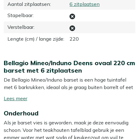
Aantal zitplaatsen
:
6 zitplaatsen
Stapelbaar
:
Verstelbaar
:
Lengte (cm) / lange zijde
:
220
Bellagio Mineo/Induno Deens ovaal 220 cm
barset met 6 zitplaatsen
De Bellagio Mineo/Induno barset is een hoge tuintafel
met 6 barkrukken, ideaal als je graag buiten borrelt of eet
in een wat actievere zithouding. Het aluminium frame is
Toon/verberg
lichtgewicht, dus je schuift de krukken makkelijk aan of
lees
weg als er iemand bij komt zitten. Het teakhouten blad is
Onderhoud
meer
sterk en kan gewoon buiten staan, en het grijze rope in
Als je barset vies is geworden, maak je deze eenvoudig
de stoelen zit strak gespannen voor stevig maar
schoon. Voor het teakhouten tafelblad gebruik je een
comfortabel zitten. Dankzij de Deens ovale vorm oogt de
emmer water met wat soda of keukenzout om vuil te