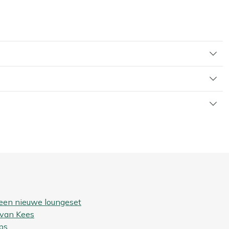
 een nieuwe loungeset
 van Kees
ps