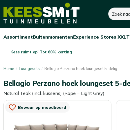
Kees
Zoeken
3.310,-
Dit product is niet op voorraad
Smit
Tuinmeubelen
Assortiment
Buitenmomenten
Experience Stores XXL
T
Open/sluit
Open/sluit
Open/sluit
Menu
Menu
Menu
Kees ruimt op! Tot 60% korting
Home
Loungesets
Bellagio Perzano hoek loungeset 5-delig
Bellagio Perzano hoek loungeset 5-de
Natural Teak (incl. kussens) (Rope = Light Grey)
Bewaar op moodboard