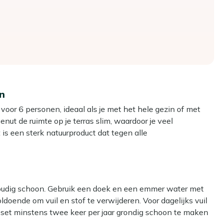
n
voor 6 personen, ideaal als je met het hele gezin of met
enut de ruimte op je terras slim, waardoor je veel
 is een sterk natuurproduct dat tegen alle
 worden bij een buitje. De zittingen zijn afgewerkt met
 wordt in de volle zon, waardoor je ook op warme dagen
 zodat je ze makkelijk kunt schoonmaken als er een keer een
voudig schoon. Gebruik een doek en een emmer water met
ldoende om vuil en stof te verwijderen. Voor dagelijks vuil
eset minstens twee keer per jaar grondig schoon te maken