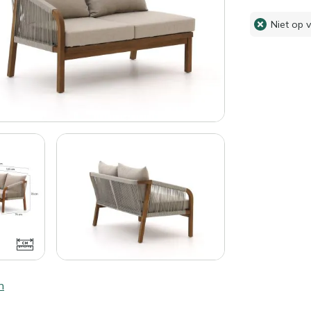
Niet op 
n