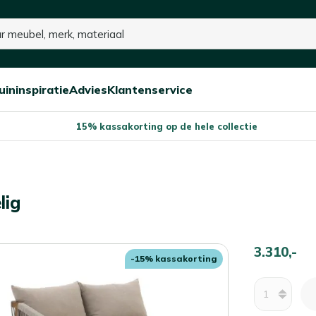
uininspiratie
Advies
Klantenservice
Open/sluit
Open/sluit
Open/sluit
Menu
Menu
Menu
15% kassakorting op de hele collectie
lig
3.310,-
-15% kassakorting
Aantal