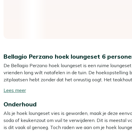
Bellagio Perzano hoek loungeset 6 persone
De Bellagio Perzano hoek loungeset is een ruime loungeset 
vrienden lang wilt natafelen in de tuin. De hoekopstelling b
zitplaatsen hebt zonder dat het onrustig oogt. Het teakhout
weersomstandigheden kan, dus je hoeft niet zenuwachtig te
Toon/verberg
rope in lichtgrijs, dat snel opdroogt na regen en niet heet
lees
prettig blijft zitten. De kussens hebben afritsbare hoezen,
Onderhoud
meer
glas omgaat.
Als je hoek loungeset vies is geworden, maak je deze een
soda of keukenzout om vuil te verwijderen. Dit is meestal vo
Eigenschappen
is dit vaak al genoeg. Toch raden we aan om je hoek loung