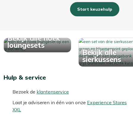
Ons advies? Bewaar ze in de herfst en winter binnen of in 
Start keuzehulp
droog en altijd klaar voor gebruik!
Bekijk alle hoek
loungesets
Bekijk alle
sierkussens
Hulp & service
Bezoek de
klantenservice
Laat je adviseren in één van onze
Experience Stores
XXL