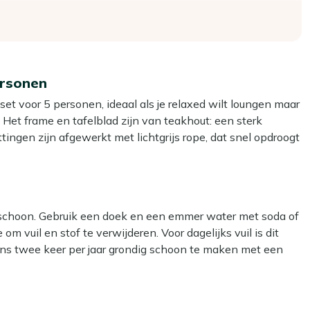
ersonen
et voor 5 personen, ideaal als je relaxed wilt loungen maar
. Het frame en tafelblad zijn van teakhout: een sterk
ttingen zijn afgewerkt met lichtgrijs rope, dat snel opdroogt
op warme dagen prettig blijft zitten. De kussens zijn
 kussens voor je set. Dankzij de stoel bank opstelling
u met het gezin zit of met visite erbij.
g schoon. Gebruik een doek en een emmer water met soda of
m vuil en stof te verwijderen. Voor dagelijks vuil is dit
t je set gerust buiten kan blijven staan.
ns twee keer per jaar grondig schoon te maken met een
oor je ook na een buitje of in de volle zon weer snel fijn
nze Kees Smit Teak & Hardhout reiniger.
los op zoek te hoeven naar goed passende kussens.
ar kan het materiaal beschadigen.