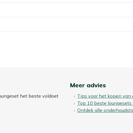
buiten, zodat je kussens comfortabel blijven tijdens lange
ls je ze een keer wilt reinigen.
? Dan kun je een beschermende laag aanbrengen met onze
 af te stoten, waardoor vlekken minder snel intrekken en je
aar buiten laten staan?
 buiten blijven staan. Wil je je stoel-bank loungeset zo
t en winter droog op, of dek hem af met een ademende
ar je jezelf schoonmaakwerk in het voorjaar.
Meer advies
loungeset het beste voldoet
Tips voor het kopen van
gebruikt. Ook waterafstotende of sneldrogende stoffen
Top 10 beste loungesets
en ze sneller slijten of zelfs gaan schimmelen.
Ontdek alle onderhoudsti
een waterdichte opbergbox. Zo blijven je kussens fris,