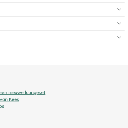
 een nieuwe loungeset
 van Kees
ps