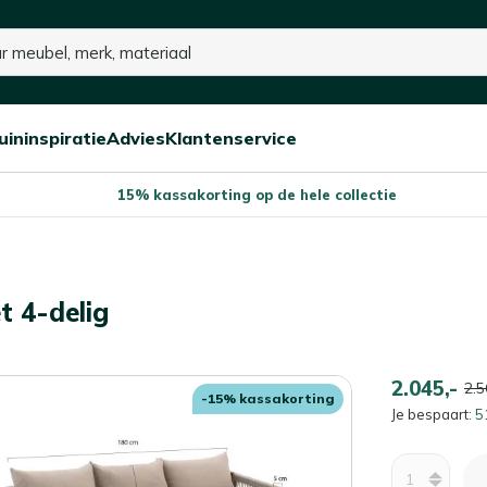
p voorraad
uininspiratie
Advies
Klantenservice
Open/sluit
Open/sluit
Open/sluit
Menu
Menu
Menu
15% kassakorting op de hele collectie
t 4-delig
2.045,-
2.5
-15% kassakorting
Je bespaart:
5
Aantal