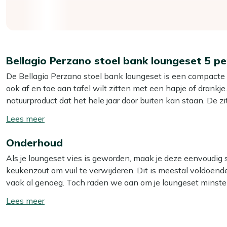
Bellagio Perzano stoel bank loungeset 5 p
De Bellagio Perzano stoel bank loungeset is een compacte s
ook af en toe aan tafel wilt zitten met een hapje of drankje
natuurproduct dat het hele jaar door buiten kan staan. De zi
na een regenbui en niet heet wordt in de zon, zodat je ook 
Toon/verberg
inbegrepen, dus je hoeft niet meer te zoeken naar passende
lees
verander je de indeling makkelijk naar hoe jij dat wilt, of je n
Onderhoud
meer
Als je loungeset vies is geworden, maak je deze eenvoudi
Eigenschappen
keukenzout om vuil te verwijderen. Dit is meestal voldoende o
Teakhout:
Sterk hout dat tegen alle seizoenen kan, zoda
vaak al genoeg. Toch raden we aan om je loungeset minste
Rope zittingen:
Droogt snel op en wordt niet heet, waard
speciale reiniger. Voor het beste resultaat gebruik je dan o
Toon/verberg
zit.
lees
Inclusief kussens:
Je kunt meteen neerploffen zonder 
Let op: gebruik géén hogedrukreiniger. Dit lijkt handig, ma
meer