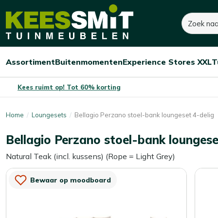
Kees
2.045,-
2.560,-
Zoeken
Dit product is niet o
Smit
Je bespaart:
515,-
(-20%)
Tuinmeubelen
Assortiment
Buitenmomenten
Experience Stores XXL
T
Open/sluit
Open/sluit
Open/sluit
Menu
Menu
Menu
Kees ruimt op! Tot 60% korting
Home
Loungesets
Bellagio Perzano stoel-bank loungeset 4-delig
Bellagio Perzano stoel-bank loungese
Natural Teak (incl. kussens) (Rope = Light Grey)
Bewaar op moodboard