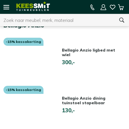
Kees
15% kassakorting op de hele collectie
Win
Smit
Zoeken
Home
Tuinmeubelen
Bellagio Anzio
-15% kassakorting
U heeft geen product(en) in uw winkelwagen.
Bellagio Anzio ligbed met
wiel
300,-
-15% kassakorting
Bellagio Anzio dining
tuinstoel stapelbaar
130,-