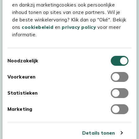
Hulp & service
en dankzij marketingcookies ook persoonlijke
inhoud tonen op sites van onze partners. Wil je
Assortiment
de beste winkelervaring? Klik dan op "Oké". Bekijk
Kees Smit Tuinmeubelen
ons
cookiebeleid
en
privacy policy
voor meer
informatie.
Experience Stores XXL
Toestemmingsselectie
Noodzakelijk
Voorkeuren
Statistieken
Marketing
Details tonen