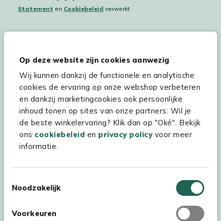
Statement
en
Cookiebeleid
verwerkt.
Hulp & service
Op deze website zijn cookies aanwezig
Wij kunnen dankzij de functionele en analytische
Assortiment
cookies de ervaring op onze webshop verbeteren
Kees Smit Tuinmeubelen
en dankzij marketingcookies ook persoonlijke
inhoud tonen op sites van onze partners. Wil je
Experience Stores XXL
de beste winkelervaring? Klik dan op "Oké". Bekijk
ons
cookiebeleid
en
privacy policy
voor meer
informatie.
Toestemmingsselectie
Noodzakelijk
Voorkeuren