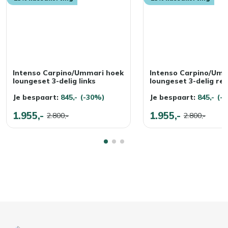
Intenso Carpino/Ummari hoek
Intenso Carpino/Umm
loungeset 3-delig links
loungeset 3-delig re
Je bespaart:
845,-
(-30%)
Je bespaart:
845,-
(-
1.955,-
1.955,-
2.800,-
2.800,-