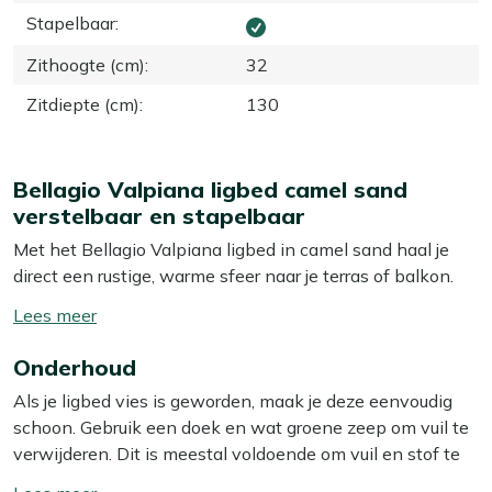
Stapelbaar
:
Zithoogte (cm)
:
32
Zitdiepte (cm)
:
130
Bellagio Valpiana ligbed camel sand
verstelbaar en stapelbaar
Met het Bellagio Valpiana ligbed in camel sand haal je
direct een rustige, warme sfeer naar je terras of balkon.
Deze zandkleurige uitvoering oogt fris en stijlvol, en is
Toon/verberg
tegelijk gewoon heel praktisch in gebruik. Het aluminium
lees
frame maakt het ligbed licht en sterk, terwijl de
Onderhoud
meer
verstelbare rugleuning ervoor zorgt dat je altijd
Als je ligbed vies is geworden, maak je deze eenvoudig
comfortabel ligt, of je nu even wilt lezen of juist helemaal
schoon. Gebruik een doek en wat groene zeep om vuil te
wilt ontspannen in de zon. Het meegeleverde kussen
verwijderen. Dit is meestal voldoende om vuil en stof te
geeft extra gemak, zodat je direct goed zit of ligt. Dankzij
verwijderen. Voor dagelijks vuil is dit vaak al genoeg. Toch
de wielen rol je het ligbed moeiteloos naar een zonnige
Toon/verberg