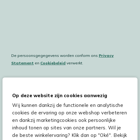
De persoonsgegegevens worden conform ons
Privacy
Statement
en
Cookiebeleid
verwerkt.
Hulp & service
Op deze website zijn cookies aanwezig
Wij kunnen dankzij de functionele en analytische
Assortiment
cookies de ervaring op onze webshop verbeteren
Kees Smit Tuinmeubelen
en dankzij marketingcookies ook persoonlijke
inhoud tonen op sites van onze partners. Wil je
Experience Stores XXL
de beste winkelervaring? Klik dan op "Oké". Bekijk