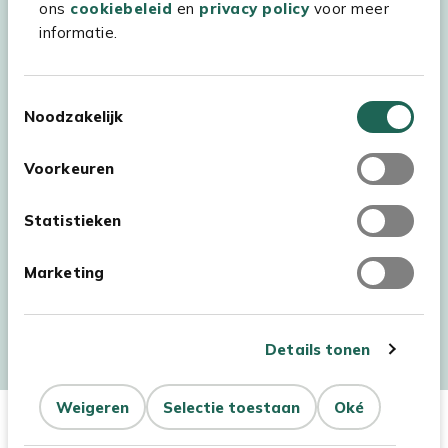
ons
cookiebeleid
en
privacy policy
voor meer
informatie.
Toestemmingsselectie
Noodzakelijk
Voorkeuren
Statistieken
Marketing
Auteursrecht © 2026 - Kees Smit Tuinmeubelen
Algemene voorwaarden
Privacy Statement
Disclaimer
Details tonen
Cookiebeleid
Toegankelijkheidsverklaring
Dit product is niet op
Niet op
Weigeren
Selectie toestaan
Oké
voorraad
Aantal
voorraad