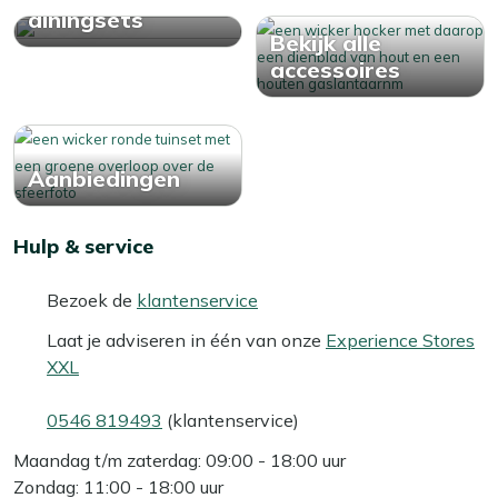
je tuinset genieten.
diningsets
Bekijk alle
accessoires
Aanbiedingen
Hulp & service
Bezoek de
klantenservice
Laat je adviseren in één van onze
Experience Stores
XXL
0546 819493
(klantenservice)
Maandag t/m zaterdag: 09:00 - 18:00 uur
Zondag: 11:00 - 18:00 uur