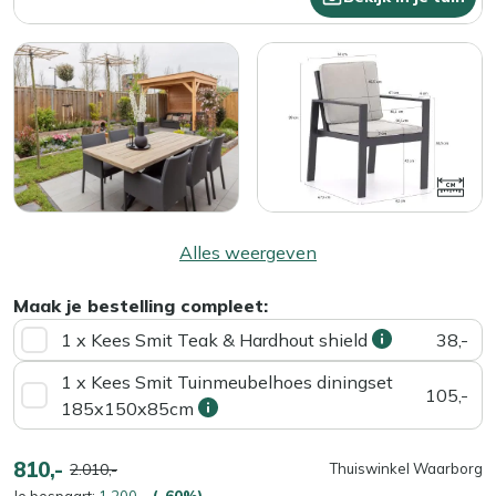
Alles weergeven
Maak je bestelling compleet:
1 x Kees Smit Teak & Hardhout shield
38,-
1 x Kees Smit Tuinmeubelhoes diningset
105,-
185x150x85cm
810,-
2.010,-
Thuiswinkel Waarborg
Je bespaart:
1.200,-
(-60%)