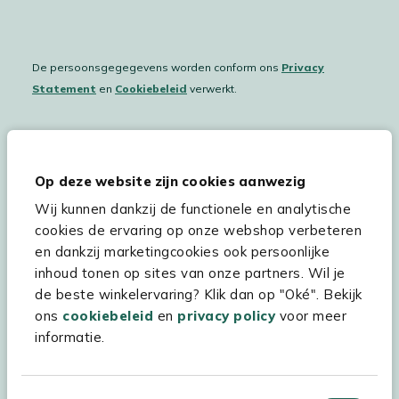
De persoonsgegegevens worden conform ons
Privacy
Statement
en
Cookiebeleid
verwerkt.
Hulp & service
Op deze website zijn cookies aanwezig
Wij kunnen dankzij de functionele en analytische
Assortiment
cookies de ervaring op onze webshop verbeteren
Kees Smit Tuinmeubelen
en dankzij marketingcookies ook persoonlijke
inhoud tonen op sites van onze partners. Wil je
Experience Stores XXL
de beste winkelervaring? Klik dan op "Oké". Bekijk
ons
cookiebeleid
en
privacy policy
voor meer
informatie.
Toestemmingsselectie