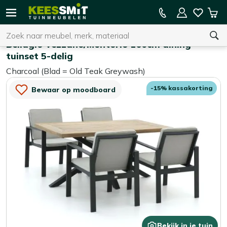
Kees
15% kassakorting op de hele collectie
Win
Smit
Zoeken
Home
Tuinsets
Tuinmeubelen
Bellagio Vezzano/Montorio 160cm dining
tuinset 5-delig
Charcoal (Blad = Old Teak Greywash)
U heeft geen product(en) in uw winkelwagen.
-15% kassakorting
Bewaar op moodboard
Bekijk in je tuin