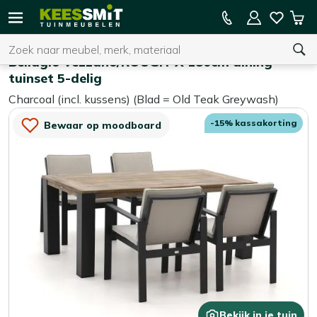
Kees
15% kassakorting op de hele collectie
Win
Smit
Zoeken
Home
Tuinsets
Tuinmeubelen
Bellagio Vezzano/ROUGH-X 180cm dining
tuinset 5-delig
Charcoal (incl. kussens) (Blad = Old Teak Greywash)
U heeft geen product(en) in uw winkelwagen.
-15% kassakorting
Bewaar op moodboard
Bekijk in je tuin