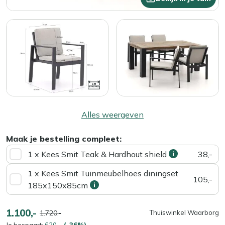
Alles weergeven
Maak je bestelling compleet:
1 x Kees Smit Teak & Hardhout shield
38,-
1 x Kees Smit Tuinmeubelhoes diningset
105,-
185x150x85cm
1.100,-
1.720,-
Thuiswinkel Waarborg
Je bespaart:
620,-
(-36%)