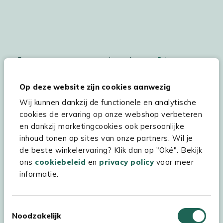
De persoonsgegegevens worden conform ons
Privacy
Statement
en
Cookiebeleid
verwerkt.
Op deze website zijn cookies aanwezig
Wij kunnen dankzij de functionele en analytische
cookies de ervaring op onze webshop verbeteren
Hulp & service
en dankzij marketingcookies ook persoonlijke
inhoud tonen op sites van onze partners. Wil je
Assortiment
de beste winkelervaring? Klik dan op "Oké". Bekijk
Kees Smit Tuinmeubelen
ons
cookiebeleid
en
privacy policy
voor meer
informatie.
Experience Stores XXL
Toestemmingsselectie
Noodzakelijk