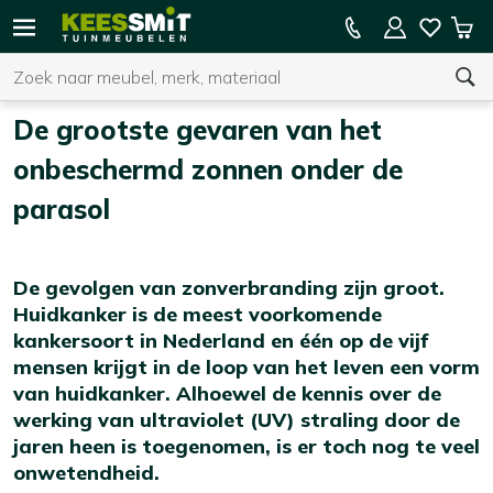
Kees
15% kassakorting op de hele collectie
Win
Smit
Zoeken
Home
De grootste gevaren van het onbeschermd zonnen onder
Tuinmeubelen
de parasol
De grootste gevaren van het
U heeft geen product(en) in uw winkelwagen.
onbeschermd zonnen onder de
parasol
De gevolgen van zonverbranding zijn groot.
Huidkanker is de meest voorkomende
kankersoort in Nederland en één op de vijf
mensen krijgt in de loop van het leven een vorm
van huidkanker. Alhoewel de kennis over de
werking van ultraviolet (UV) straling door de
jaren heen is toegenomen, is er toch nog te veel
onwetendheid.