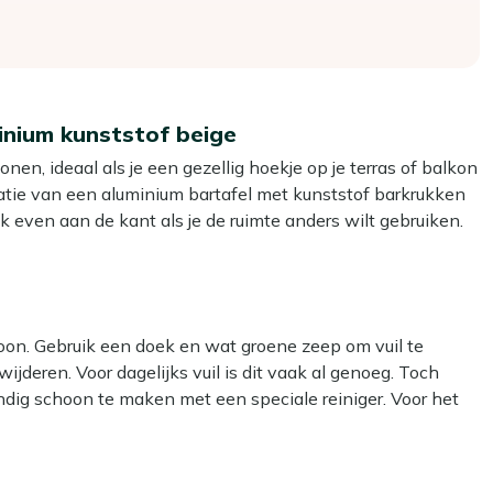
inium kunststof beige
en, ideaal als je een gezellig hoekje op je terras of balkon
atie van een aluminium bartafel met kunststof barkrukken
k even aan de kant als je de ruimte anders wilt gebruiken.
 een gewone eettafel, perfect voor een borrel of snelle
sis die je eenvoudig combineert met je eigen kussens of
agelijks gebruik buiten.
hoon. Gebruik een doek en wat groene zeep om vuil te
ijderen. Voor dagelijks vuil is dit vaak al genoeg. Toch
 de bar, ideaal voor een borrel of een ontbijtje in de
ndig schoon te maken met een speciale reiniger. Voor het
 reiniger voor het aluminium tafelblad en onze Kees Smit
s je verplaatst hem makkelijk en hij kan gewoon buiten
of zitting.