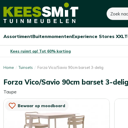
Kees
390,-
470,-
Zoeken
Dit product is niet op
Smit
Je bespaart:
80,-
(-17%)
Tuinmeubelen
Assortiment
Buitenmomenten
Experience Stores XXL
T
Open/sluit
Open/sluit
Open/sluit
Menu
Menu
Menu
Kees ruimt op! Tot 60% korting
Home
Tuinsets
Forza Vico/Savio 90cm barset 3-delig
Forza Vico/Savio 90cm barset 3-deli
Taupe
Bewaar op moodboard