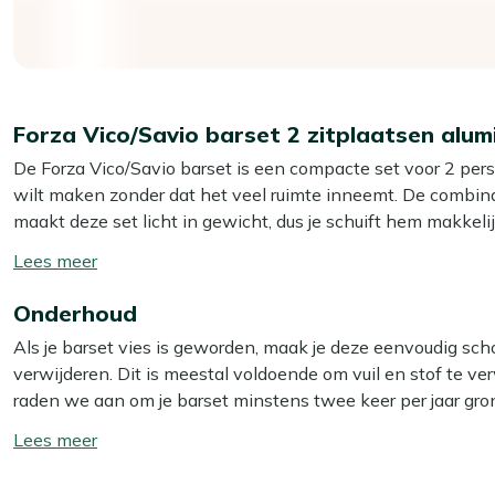
Forza Vico/Savio barset 2 zitplaatsen alum
De Forza Vico/Savio barset is een compacte set voor 2 person
wilt maken zonder dat het veel ruimte inneemt. De combin
maakt deze set licht in gewicht, dus je schuift hem makkelij
Dankzij de hogere zithoogte zit je net wat actiever dan aan
Toon/verberg
buitenlunch. De beige tinten geven een rustige, neutrale ba
lees
accessoires. Kortom: lekker praktisch, stevig én klaar voor d
Onderhoud
meer
Als je barset vies is geworden, maak je deze eenvoudig sc
Eigenschappen
verwijderen. Dit is meestal voldoende om vuil en stof te verw
Set voor 2 personen:
je zit gezellig met z’n tweeën aan
raden we aan om je barset minstens twee keer per jaar gro
ochtendzon.
beste resultaat gebruik je dan onze Kees Smit Multi-surface
Toon/verberg
Aluminium bartafel:
de tafel is licht en roest niet, du
Multi-surface reiniger voor het kunststof frame en de kunstst
lees
blijven staan.
meer