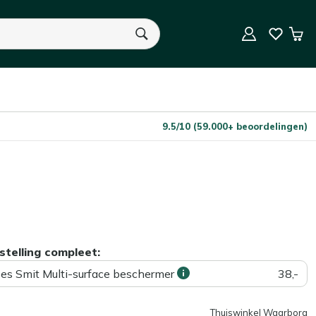
Niet op voorraad
Aantal
Win
U heeft geen product(en) in uw winkelwagen.
9.5/10 (59.000+ beoordelingen)
stelling compleet:
ees Smit Multi-surface beschermer
38,-
Thuiswinkel Waarborg