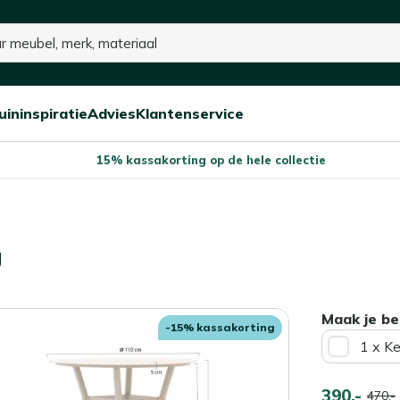
 voorraad
uininspiratie
Advies
Klantenservice
Open/sluit
Open/sluit
Open/sluit
Menu
Menu
Menu
15% kassakorting op de hele collectie
g
Maak je be
-15% kassakorting
1 x K
390,-
470,-