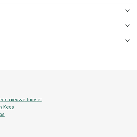
een nieuwe tuinset
n Kees
ps