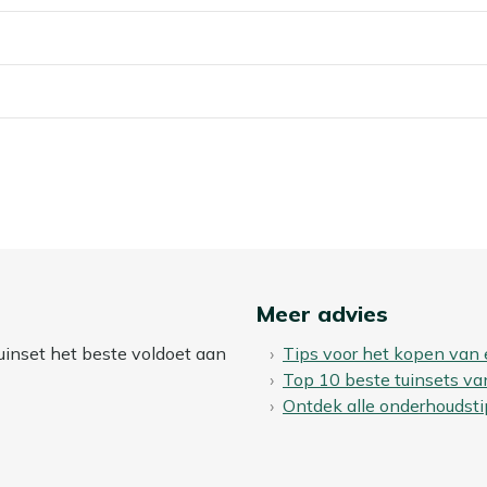
n vragen weinig onderhoud, handig als je geen zin hebt in
ar kan het materiaal beschadigen.
rankje of als je graag afwisselt tussen zitten en even staan.
g met verschillende tuinstijlen en kussens, zo maak je de
an kun je een beschermende laag aanbrengen met onze Kees
 te stoten, waardoor vlekken minder snel intrekken en je
en staan?
buiten blijven staan. Wil je je barset zo lang mogelijk in
g op, of dek hem af met een ademende tuinmeubelhoes. Zo
maakwerk in het voorjaar.
Meer advies
uinset het beste voldoet aan
Tips voor het kopen van 
Top 10 beste tuinsets va
Ontdek alle onderhoudsti