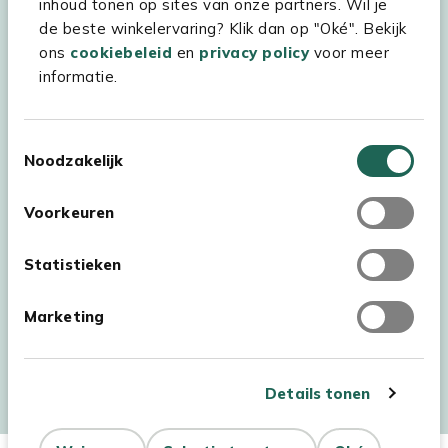
inhoud tonen op sites van onze partners. Wil je
Experience Stores XXL
de beste winkelervaring? Klik dan op "Oké". Bekijk
ons
cookiebeleid
en
privacy policy
voor meer
informatie.
Toestemmingsselectie
Noodzakelijk
Voorkeuren
Statistieken
Marketing
Auteursrecht © 2026 - Kees Smit Tuinmeubelen
Algemene voorwaarden
Privacy Statement
Disclaimer
Details tonen
Cookiebeleid
Toegankelijkheidsverklaring
Dit product is niet op
Niet op