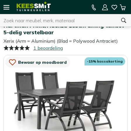
Kees
15% kassakorting op de hele collectie
Win
Smit
Zoeken
Home
Tuinsets
Tuinmeubelen
Hartman Primo/Fidenza 183cm dining tuinset
5-delig verstelbaar
Xerix (Arm = Aluminium) (Blad = Polywood Antraciet)
U heeft geen product(en) in uw winkelwagen.
1 beoordeling
-15% kassakorting
Bewaar op moodboard