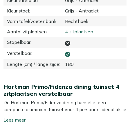
Kleur tafelblad
:
Grijs - Antraciet
Kleur stoel
:
Grijs - Antraciet
Vorm tafel/voetenbank
:
Rechthoek
Aantal zitplaatsen
:
4 zitplaatsen
Stapelbaar
:
Verstelbaar
:
Lengte (cm) / lange zijde
:
180
Hartman Primo/Fidenza dining tuinset 4
zitplaatsen verstelbaar
De Hartman Primo/Fidenza dining tuinset is een
compacte aluminium tuinset voor 4 personen, ideaal als je
een kleiner terras of balkon hebt maar toch lekker buiten
Toon/verberg
wilt eten. De verstelbare stoelen met textileen zitting
lees