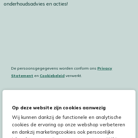
onderhoudsadvies en acties!
De persoonsgegegevens worden conform ons
Privacy
Statement
en
Cookiebeleid
verwerkt.
Hulp & service
Op deze website zijn cookies aanwezig
Wij kunnen dankzij de functionele en analytische
Assortiment
cookies de ervaring op onze webshop verbeteren
Kees Smit Tuinmeubelen
en dankzij marketingcookies ook persoonlijke