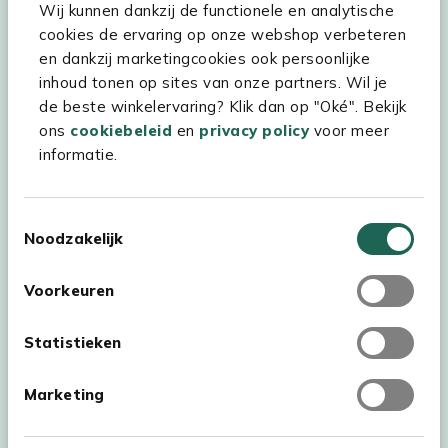
Wij kunnen dankzij de functionele en analytische
Assortiment
cookies de ervaring op onze webshop verbeteren
Kees Smit Tuinmeubelen
en dankzij marketingcookies ook persoonlijke
inhoud tonen op sites van onze partners. Wil je
Experience Stores XXL
de beste winkelervaring? Klik dan op "Oké". Bekijk
ons
cookiebeleid
en
privacy policy
voor meer
informatie.
Toestemmingsselectie
Noodzakelijk
Voorkeuren
Statistieken
Marketing
Auteursrecht © 2026 - Kees Smit Tuinmeubelen