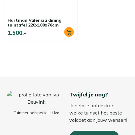
kunnen na verloop van tijd vocht vasthouden. Daardoor
kunnen ze sneller slijten of zelfs gaan schimmelen.
Hartman Valencia dining
Ons advies? Bewaar ze in de herfst en winter binnen of
tuintafel 220x100x76cm
in een waterdichte opbergbox. Zo blijven je kussens fris,
1.500,-
droog en altijd klaar voor gebruik!
Twijfel je nog?
Ik help je ontdekken
welke tuinset het beste
Tuinmeubelspecialist Ivo
voldoet aan jouw wensen!