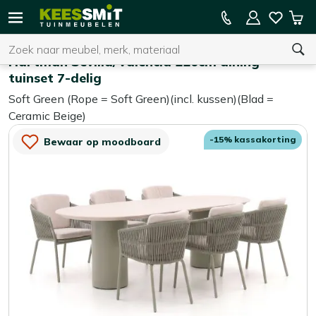
Kees
15% kassakorting op de hele collectie
Win
Smit
Zoeken
Home
Tuinsets
Tuinmeubelen
Hartman Sevilla/Valencia 220cm dining
tuinset 7-delig
Soft Green (Rope = Soft Green)(incl. kussen)(Blad =
U heeft geen product(en) in uw winkelwagen.
Ceramic Beige)
-15% kassakorting
Bewaar op moodboard