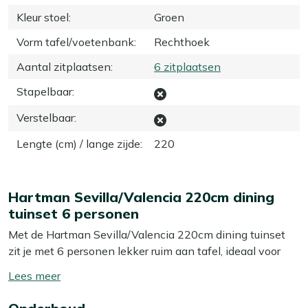
Kleur stoel
:
Groen
Vorm tafel/voetenbank
:
Rechthoek
Aantal zitplaatsen
:
6 zitplaatsen
Stapelbaar
:
Verstelbaar
:
Lengte (cm) / lange zijde
:
220
Hartman Sevilla/Valencia 220cm dining
tuinset 6 personen
Met de Hartman Sevilla/Valencia 220cm dining tuinset
zit je met 6 personen lekker ruim aan tafel, ideaal voor
lange avonden buiten eten. De rechthoekige keramieken
Toon/verberg
tuintafel van 220 cm geeft je genoeg plek voor schalen,
lees
drinken en dat ene extra bijgerecht dat er altijd nog bij
meer