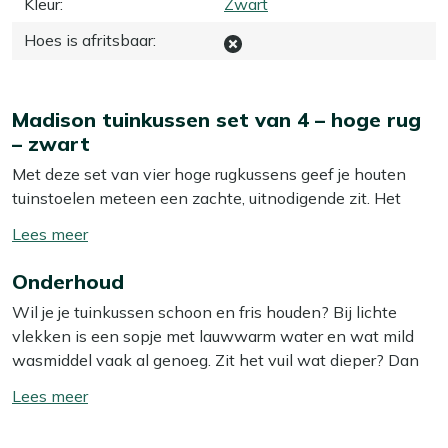
Kleur
:
Zwart
Hoes is afritsbaar
:
Madison tuinkussen set van 4 – hoge rug
– zwart
Met deze set van vier hoge rugkussens geef je houten
tuinstoelen meteen een zachte, uitnodigende zit. Het
zwarte kussen oogt rustig en combineert makkelijk met
Toon/verberg
alles wat al in de tuin staat. De rug en zit vormen één
lees
geheel, dus je schuift niet steeds bij. Het subtiele
Onderhoud
meer
ruitstiksel houdt de vulling netjes op z’n plek en ziet er
Wil je je tuinkussen schoon en fris houden? Bij lichte
verzorgd uit. Even natafelen, een borrel met vrienden of
vlekken is een sopje met lauwwarm water en wat mild
een krantje in de ochtendzon: dit zit gewoon lekker. De
wasmiddel vaak al genoeg. Zit het vuil wat dieper? Dan
buitenstof voelt prettig aan en is gemaakt voor buiten. En
helpt onze Kees Smit Textiel & Rope reiniger om
klaar met de dag? In de meegeleverde kussentas berg je
Toon/verberg
hardnekkige vlekken los te krijgen zonder de stof aan te
ze snel en schoon op.
lees
tasten. Tip: zorg ervoor dat je je kussens altijd in de
meer