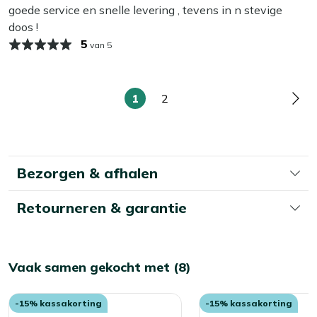
milde zeep.
goede service en snelle levering , tevens in n stevige
doos !
Bekijk meer Tuinkussens
5
van 5
Bekijk meer Dikke tuinkussens (houten stoelen)
1
2
U
Pagina
Pag
lees
momenteel
pagina
Bezorgen & afhalen
Retourneren & garantie
Vaak samen gekocht met (8)
-15% kassakorting
-15% kassakorting