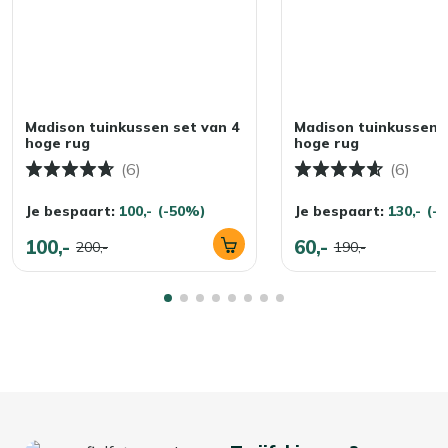
Madison tuinkussen set van 4
Madison tuinkussen s
hoge rug
hoge rug
(6)
(6)
Je bespaart:
100,-
(-50%)
Je bespaart:
130,-
(-
100,-
60,-
200,-
190,-