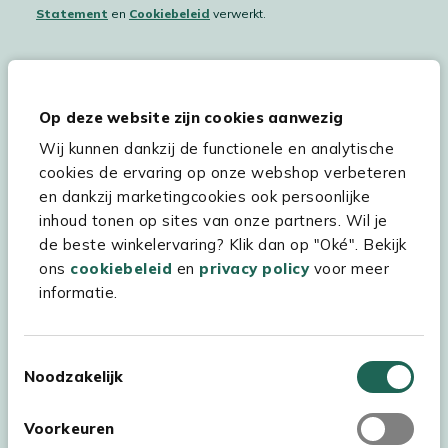
Statement
en
Cookiebeleid
verwerkt.
Hulp & service
Op deze website zijn cookies aanwezig
Wij kunnen dankzij de functionele en analytische
Assortiment
cookies de ervaring op onze webshop verbeteren
Kees Smit Tuinmeubelen
en dankzij marketingcookies ook persoonlijke
inhoud tonen op sites van onze partners. Wil je
Experience Stores XXL
de beste winkelervaring? Klik dan op "Oké". Bekijk
ons
cookiebeleid
en
privacy policy
voor meer
informatie.
Toestemmingsselectie
Noodzakelijk
Voorkeuren