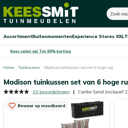
Kees
100,-
310,-
Zoeken
Dit product is niet o
Smit
Je bespaart:
210,-
(-68%)
Tuinmeubelen
Assortiment
Buitenmomenten
Experience Stores XXL
T
Open/sluit
Open/sluit
Open/sluit
Menu
Menu
Menu
Kees ruimt op! Tot 60% korting
Home
Tuinkussens
Madison tuinkussen set van 6 hoge rug
Madison tuinkussen set van 6 hoge r
10 beoordelingen
Caribe Sand (inclusief 2
Bewaar op moodboard