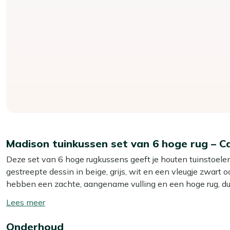
Madison tuinkussen set van 6 hoge rug – C
Deze set van 6 hoge rugkussens geeft je houten tuinstoelen
gestreepte dessin in beige, grijs, wit en een vleugje zwart
hebben een zachte, aangename vulling en een hoge rug, dus o
doorgestikte vakken houden alles mooi in vorm. Inclusief 
Toon/verberg
op te bergen wanneer je even klaar bent met buitenleven. Zo
lees
hele set te vervangen. Fijn voor elke dag, en stiekem ook 
Onderhoud
meer