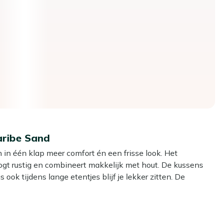
aribe Sand
 in één klap meer comfort én een frisse look. Het
 oogt rustig en combineert makkelijk met hout. De kussens
ok tijdens lange etentjes blijf je lekker zitten. De
2 extra kussens en een handige kussentas om alles samen
 krijgt je eethoek buiten net dat beetje extra, zonder je
een kleine make-over.