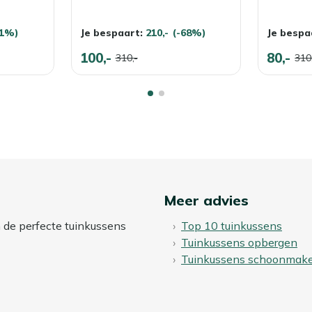
71%)
Je bespaart:
210,-
(-68%)
Je bespa
100,-
80,-
310,-
310
Meer advies
n de perfecte tuinkussens
Top 10 tuinkussens
Tuinkussens opbergen
Tuinkussens schoonmak