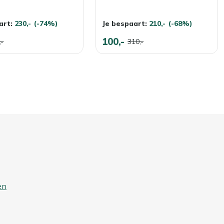
art:
230,-
(-74%)
Je bespaart:
210,-
(-68%)
100,-
,-
310,-
en