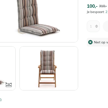
100,-
310,-
Je bespaart:
2
Aantal
Niet op 
n