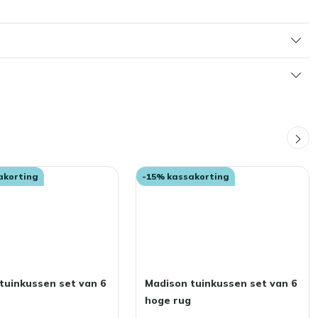
akorting
-15% kassakorting
tuinkussen set van 6
Madison tuinkussen set van 6
g
hoge rug