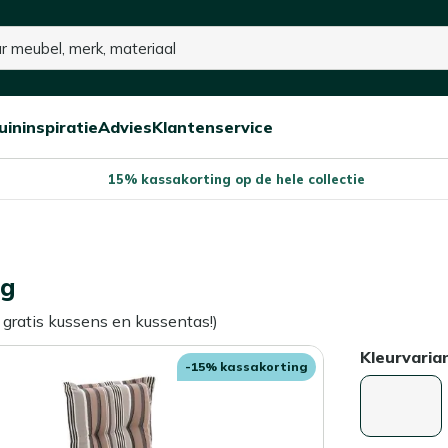
p voorraad
uininspiratie
Advies
Klantenservice
Open/sluit
Open/sluit
Open/sluit
Menu
Menu
Menu
15% kassakorting op de hele collectie
ug
 gratis kussens en kussentas!)
Kleurvaria
-15% kassakorting