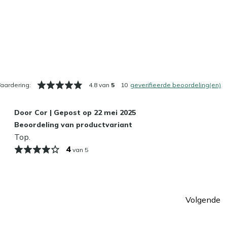
aardering:
4.8 van
5
10
geverifieerde beoordeling(en)
Door
Cor
|
Gepost op
22 mei 2025
Beoordeling van productvariant
Top.
4
van 5
Volgende
Pagin