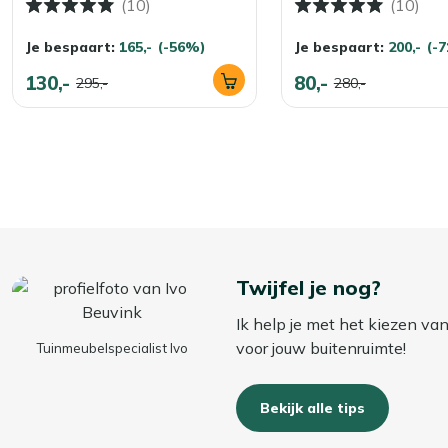
(10)
(10)
Je bespaart:
165,-
(-56%)
Je bespaart:
200,-
(-
130,-
80,-
295,-
280,-
Twijfel je nog?
Ik help je met het kiezen va
voor jouw buitenruimte!
Tuinmeubelspecialist Ivo
Bekijk alle tips