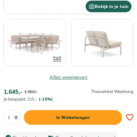
Bekijk in je tuin
Alles weergeven
1.645,-
1.960,-
Thuiswinkel Waarborg
Je bespaart:
315,-
(-16%)
Aantal
In Winkelwagen