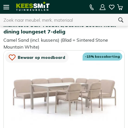
Kees
15% kassakorting op de hele collectie
Win
Smit
Zoeken
Home
Loungesets
Tuinmeubelen
Manifesto San Teodoro/Sestino 160cm hoek
dining loungeset 7-delig
Camel Sand (incl. kussens) (Blad = Sintered Stone
U heeft geen product(en) in uw winkelwagen.
Mountain White)
-15% kassakorting
Bewaar op moodboard