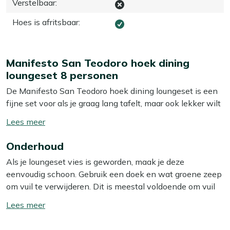
Verstelbaar
:
Hoes is afritsbaar
:
Manifesto San Teodoro hoek dining
loungeset 8 personen
De Manifesto San Teodoro hoek dining loungeset is een
fijne set voor als je graag lang tafelt, maar ook lekker wilt
loungen met je gezin of een kleine groep vrienden. Door
Toon/verberg
de hoekopstelling maak je slim gebruik van de ruimte op
lees
je terras en creëer je in één keer een vaste plek om te
Onderhoud
meer
eten, borrelen en uit te buiken. De hoge tafel maakt deze
Als je loungeset vies is geworden, maak je deze
dining loungeset ideaal voor een complete maaltijd,
eenvoudig schoon. Gebruik een doek en wat groene zeep
zonder dat je op comfort inlevert. De kussens zijn
om vuil te verwijderen. Dit is meestal voldoende om vuil
inbegrepen, dus je zet de set neer en je kunt meteen
en stof te verwijderen. Voor dagelijks vuil is dit vaak al
aanschuiven. De camel zand kleur geeft een rustige,
Toon/verberg
genoeg. Toch raden we aan om je loungeset minstens
warme basis waar je zelf makkelijk accessoires bij kunt
lees
twee keer per jaar grondig schoon te maken met een
kiezen.
meer