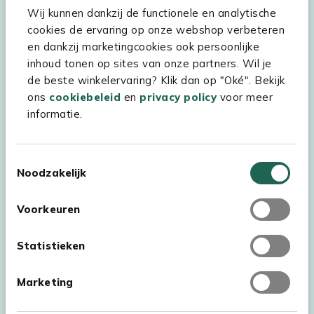
Wij kunnen dankzij de functionele en analytische
Assortiment
cookies de ervaring op onze webshop verbeteren
Kees Smit Tuinmeubelen
en dankzij marketingcookies ook persoonlijke
inhoud tonen op sites van onze partners. Wil je
Experience Stores XXL
de beste winkelervaring? Klik dan op "Oké". Bekijk
ons
cookiebeleid
en
privacy policy
voor meer
informatie.
Toestemmingsselectie
Noodzakelijk
Voorkeuren
Statistieken
Marketing
Auteursrecht © 2026 - Kees Smit Tuinmeubelen