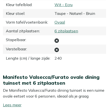
Kleur tafelblad
:
Wit - Ecru
Kleur stoel
:
Taupe - Naturel - Bruin
Vorm tafel/voetenbank
:
Ovaal
Aantal zitplaatsen
:
6 zitplaatsen
Stapelbaar
:
Verstelbaar
:
Lengte (cm) / lange zijde
:
240
Manifesto Valsecca/Furato ovale dining
tuinset met 6 zitplaatsen
De Manifesto Valsecca/Furato dining tuinset is een ruime
ovale eetset voor 6 personen, ideaal als je graag
uitgebreid buiten eet of borrelt met familie of vrienden.
Toon/verberg
De combinatie van een aluminium onderstel, een wit