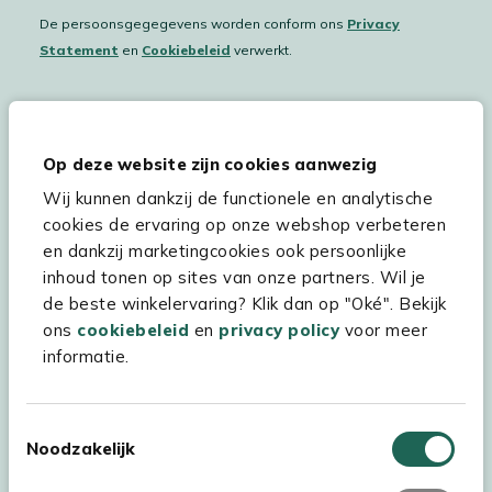
De persoonsgegegevens worden conform ons
Privacy
Statement
en
Cookiebeleid
verwerkt.
Hulp & service
Op deze website zijn cookies aanwezig
Wij kunnen dankzij de functionele en analytische
Assortiment
cookies de ervaring op onze webshop verbeteren
Kees Smit Tuinmeubelen
en dankzij marketingcookies ook persoonlijke
inhoud tonen op sites van onze partners. Wil je
Experience Stores XXL
de beste winkelervaring? Klik dan op "Oké". Bekijk
ons
cookiebeleid
en
privacy policy
voor meer
informatie.
Toestemmingsselectie
Noodzakelijk