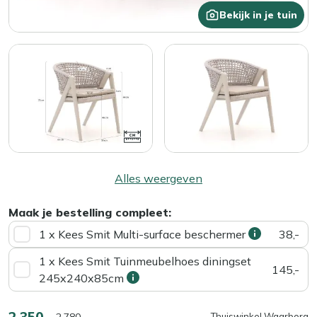
Bekijk in je tuin
Alles weergeven
Maak je bestelling compleet:
1 x Kees Smit Multi-surface beschermer
38,-
1 x Kees Smit Tuinmeubelhoes diningset
145,-
245x240x85cm
2.350,-
2.780,-
Thuiswinkel Waarborg