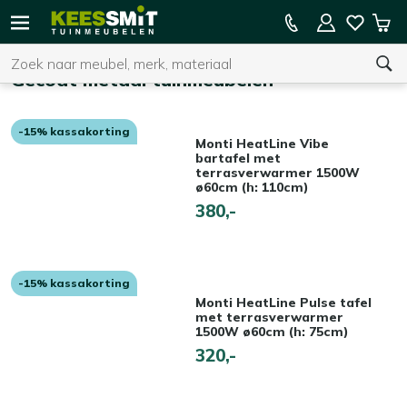
Kees
15% kassakorting op de hele collectie
Win
Smit
Zoeken
Home
Tuinmeubelen
Gecoat metaal tuinmeubelen
-15% kassakorting
U heeft geen product(en) in uw winkelwagen.
Monti HeatLine Vibe
bartafel met
terrasverwarmer 1500W
ø60cm (h: 110cm)
380,-
-15% kassakorting
Monti HeatLine Pulse tafel
met terrasverwarmer
1500W ø60cm (h: 75cm)
320,-