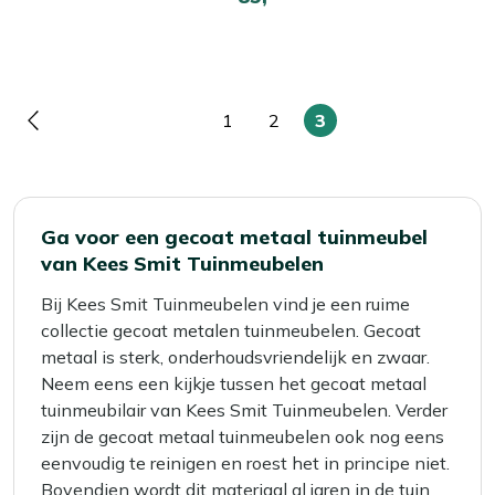
1
2
3
Pagina
Pagina
Pagina
U
lees
momenteel
pagina
Ga voor een gecoat metaal tuinmeubel
van Kees Smit Tuinmeubelen
Bij Kees Smit Tuinmeubelen vind je een ruime
collectie gecoat metalen tuinmeubelen. Gecoat
metaal is sterk, onderhoudsvriendelijk en zwaar.
Neem eens een kijkje tussen het gecoat metaal
tuinmeubilair van Kees Smit Tuinmeubelen. Verder
zijn de gecoat metaal tuinmeubelen ook nog eens
eenvoudig te reinigen en roest het in principe niet.
Bovendien wordt dit materiaal al jaren in de tuin