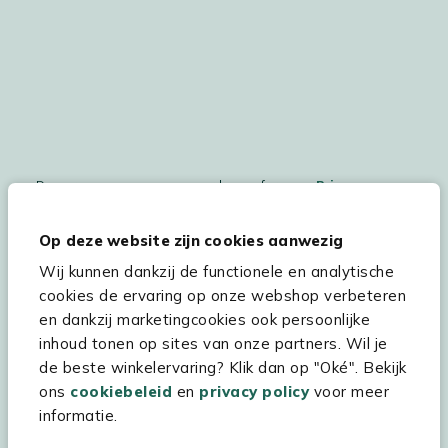
De persoonsgegegevens worden conform ons
Privacy
Statement
en
Cookiebeleid
verwerkt.
Op deze website zijn cookies aanwezig
Wij kunnen dankzij de functionele en analytische
cookies de ervaring op onze webshop verbeteren
Hulp & service
en dankzij marketingcookies ook persoonlijke
inhoud tonen op sites van onze partners. Wil je
Assortiment
de beste winkelervaring? Klik dan op "Oké". Bekijk
Kees Smit Tuinmeubelen
ons
cookiebeleid
en
privacy policy
voor meer
informatie.
Experience Stores XXL