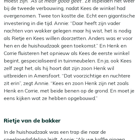
moest zijn. ‘
As ut mear good geet’
. Ze lispelden het weer
bij de tweede verbouwing, nadat Kees de winkel had
overgenomen. Twee ton kostte die. Echt een gigantische
investering in die tijd. Annie: “Daar heeft zijn vader
nachten van wakker gelegen maar hij wist, het is nodig
als Rietje en Kees willen doorzetten. Anders was er voor
hen en de huishoudzaak geen toekomst.” En Henk en
Corrie fluisteren het opnieuw als Kees de eerste winkel
begint, gespecialiseerd in tuinmeubelen. En ja, ook Kees
zelf zegt het, als hij hoort dat zijn zoon Henk wil
uitbreiden in Amersfoort. “Dat voorzichtige en nuchtere
zit erin”, zegt Annie. “Kees en zoon Henk zijn net zoals
Henk en Corrie, met beide benen op de grond. En moet je
eens kijken wat ze hebben opgebouwd.”
Rietje van de bakker
In de huishoudzaak was een trap die naar de
speelgoedafdeling leidt. Annie: “Als we koffie gingen