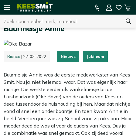
Kees
15% kassakorting op de hele collectie
Win
Smit
Zoeken
Home
Buurmeisje Annie
Tuinmeubelen
Buurmeisje Annie
U heeft geen product(en) in uw winkelwagen.
Bianca
| 22-03-2022
Nieuws
Jubileum
Buurmeisje Annie was de eerste medewerkster van Kees
Smit. Nou ja, niet helemaal waar. Dat was eigenlijk haar
nichtje. Die werkte eerder als winkelmeisje bij de
huishoudzaak (Oké Bazar) van de ouders van Kees en
deed tussendoor de huishouding bij hen. Maar dat nichtje
vond al snel een ander baantje. En toen kwam Annie in
beeld. Veertien jaar was zij. School vond zij niks aan. Haar
moeder deed de was al voor de ouders van Kees. Dus ja,
die combinatie was snel gemaakt. Ook zij deed vooral