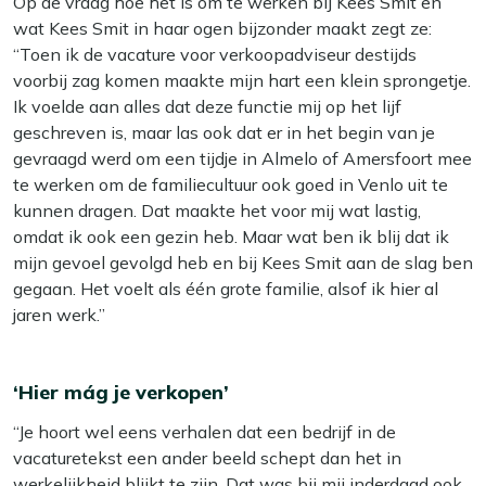
Op de vraag hoe het is om te werken bij Kees Smit en
wat Kees Smit in haar ogen bijzonder maakt zegt ze:
“Toen ik de vacature voor verkoopadviseur destijds
voorbij zag komen maakte mijn hart een klein sprongetje.
Ik voelde aan alles dat deze functie mij op het lijf
geschreven is, maar las ook dat er in het begin van je
gevraagd werd om een tijdje in Almelo of Amersfoort mee
te werken om de familiecultuur ook goed in Venlo uit te
kunnen dragen. Dat maakte het voor mij wat lastig,
omdat ik ook een gezin heb. Maar wat ben ik blij dat ik
mijn gevoel gevolgd heb en bij Kees Smit aan de slag ben
gegaan. Het voelt als één grote familie, alsof ik hier al
jaren werk.”
‘Hier mág je verkopen’
“Je hoort wel eens verhalen dat een bedrijf in de
vacaturetekst een ander beeld schept dan het in
werkelijkheid blijkt te zijn. Dat was bij mij inderdaad ook