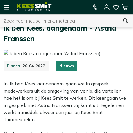
Kees
15% kassakorting op de hele collectie
Win
Smit
Zoeken
Home
Ik ben Kees, aangenaam - Astrid Franssen
Tuinmeubelen
Ik ben Kees, aangenaam - Astrid
Franssen
U heeft geen product(en) in uw winkelwagen.
Bianca
| 26-04-2022
Nieuws
In ‘Ik ben Kees, aangenaam’ gaan we in gesprek
medewerkers uit de omgeving van Venlo, die vertellen
hoe het is om bij Kees Smit te werken. Dit keer gaan we
in gesprek met Astrid Franssen. Zij komt uit Tegelen en
werkt inmiddels alweer een jaar bij Kees Smit
Tuinmeubelen.