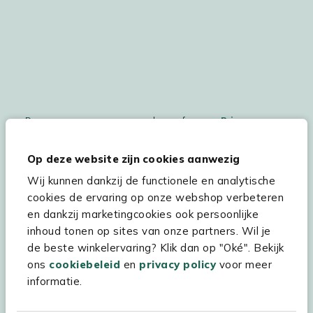
De persoonsgegegevens worden conform ons
Privacy
Statement
en
Cookiebeleid
verwerkt.
Op deze website zijn cookies aanwezig
Wij kunnen dankzij de functionele en analytische
cookies de ervaring op onze webshop verbeteren
Hulp & service
en dankzij marketingcookies ook persoonlijke
inhoud tonen op sites van onze partners. Wil je
Assortiment
de beste winkelervaring? Klik dan op "Oké". Bekijk
Kees Smit Tuinmeubelen
ons
cookiebeleid
en
privacy policy
voor meer
informatie.
Experience Stores XXL