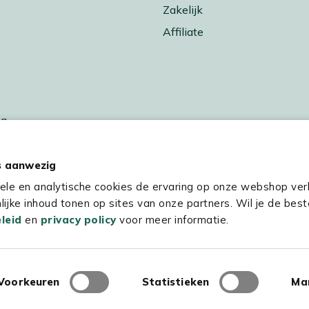
Zakelijk
Affiliate
ng
 buiten koken
sverwarming
s aanwezig
res
nele en analytische cookies de ervaring op onze webshop ver
ijke inhoud tonen op sites van onze partners. Wil je de best
leid
en
privacy policy
voor meer informatie.
rten
n
Voorkeuren
Statistieken
Ma