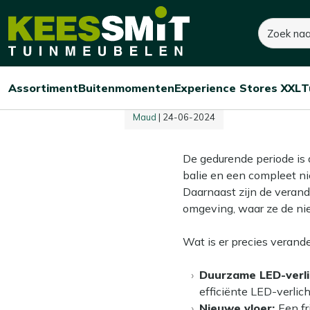
Kees
Kees ruimt op! Tot 60% korting
Zoeken
Verbouwing K
Smit
Tuinmeubelen
Home
Verbouwing Kees Smit Experience Store XXL Amersfoort
Amersfoort
Assortiment
Buitenmomenten
Experience Stores XXL
T
Open/sluit
Open/sluit
Open/sluit
Menu
Menu
Menu
Maud
| 24-06-2024
De gedurende periode is 
balie en een compleet ni
Daarnaast zijn de veran
omgeving, waar ze de ni
Wat is er precies verande
Duurzame LED-verli
efficiënte LED-verlic
Nieuwe vloer:
Een fr