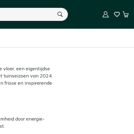
9.5/10 (59.000+ beoordelingen)
e XXL
Win
U heeft geen product(en) in uw winkelwagen.
 vloer, een eigentijdse
et tuinseizoen van 2024.
 frisse en inspirerende
amheid door energie-
st.