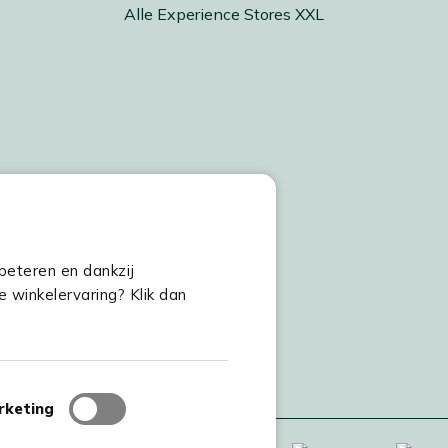
Alle Experience Stores XXL
beteren en dankzij
e winkelervaring? Klik dan
rketing