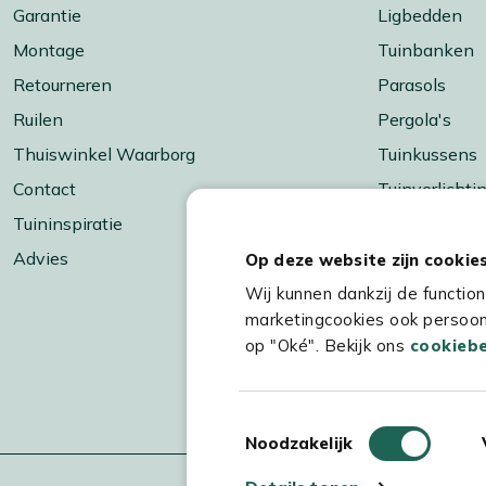
Garantie
Ligbedden
Montage
Tuinbanken
Retourneren
Parasols
Ruilen
Pergola's
Thuiswinkel Waarborg
Tuinkussens
Contact
Tuinverlichti
Tuininspiratie
Barbecueën &
Advies
Vuur & terra
Op deze website zijn cookie
Tuinaccessoi
Wij kunnen dankzij de functio
marketingcookies ook persoonl
Merken
op "Oké". Bekijk ons
cookiebe
Materiaalsoo
Aanbiedinge
Toestemmingsselectie
Noodzakelijk