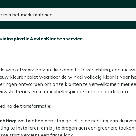
15% kassakorting op de hele collectie
ees Smit Experience Stor
uininspiratie
Advies
Klantenservice
Open/sluit
Open/sluit
Open/sluit
Menu
Menu
Menu
de winkel voorzien van duurzame LED-verlichting, een nieuwe
euw kleurenpalet waardoor de winkel volledig klaar is voor h
deringen ontworpen om onze klanten te verwelkomen met een
euwste trends en tuinmeubelinspiratie kunnen ontdekken.
rd na de transformatie:
chting:
we hebben een stap gezet in de richting van duurza
hting te installeren om bij te dragen aan een groenere toekom
isse start verdient een frisse look.