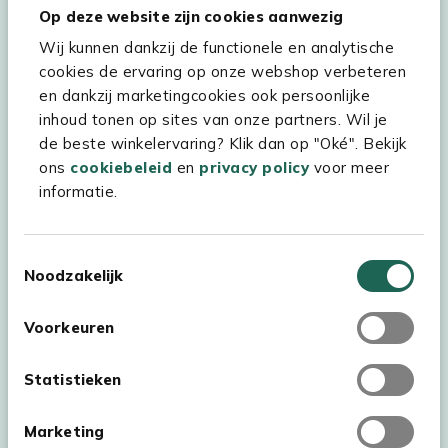
Hulp & service
Op deze website zijn cookies aanwezig
Wij kunnen dankzij de functionele en analytische
Assortiment
cookies de ervaring op onze webshop verbeteren
Kees Smit Tuinmeubelen
en dankzij marketingcookies ook persoonlijke
inhoud tonen op sites van onze partners. Wil je
Experience Stores XXL
de beste winkelervaring? Klik dan op "Oké". Bekijk
ons
cookiebeleid
en
privacy policy
voor meer
informatie.
Toestemmingsselectie
Noodzakelijk
Voorkeuren
Statistieken
Marketing