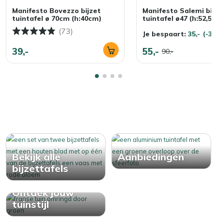
Manifesto Bovezzo bijzet
Manifesto Salemi bij
tuintafel ø 70cm (h:40cm)
tuintafel ø47 (h:52,5
(73)
Je bespaart:
35,-
(-3
39,-
55,-
90,-
Bekijk alle
Aanbiedingen
bijzettafels
Ontdek jouw
tuinstijl