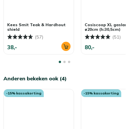
Kees Smit Teak & Hardhout
Cosiscoop XL gaslan
shield
ø20cm (h:30,5cm)
(57)
(51)
38,-
80,-
Anderen bekeken ook (4)
-15% kassakorting
-15% kassakorting