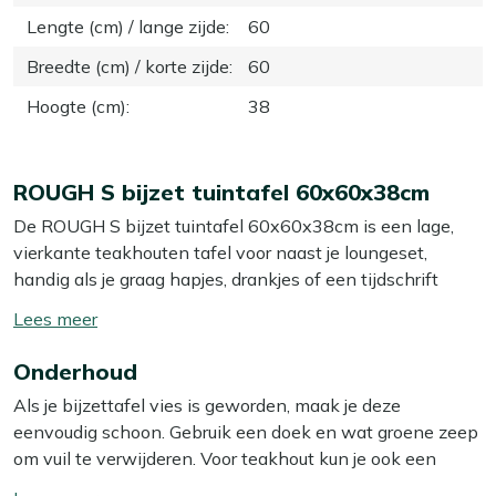
Lengte (cm) / lange zijde
:
60
Breedte (cm) / korte zijde
:
60
Hoogte (cm)
:
38
ROUGH S bijzet tuintafel 60x60x38cm
De ROUGH S bijzet tuintafel 60x60x38cm is een lage,
vierkante teakhouten tafel voor naast je loungeset,
handig als je graag hapjes, drankjes of een tijdschrift
binnen handbereik hebt. Dankzij het compacte formaat
Toon/verberg
van 60x60 cm schuif je hem makkelijk bij je loungeset of
lees
ligbed, zonder dat hij in de weg staat. De hoogte van 38
Onderhoud
meer
cm sluit goed aan bij de meeste loungebanken, zodat je
Als je bijzettafel vies is geworden, maak je deze
niet hoeft te rekken om bij je glas te komen. De kleur old
eenvoudig schoon. Gebruik een doek en wat groene zeep
teak greywash geeft een rustige, doorleefde houtlook die
om vuil te verwijderen. Voor teakhout kun je ook een
makkelijk te combineren is met andere kleuren op je
emmer water met wat soda of keukenzout gebruiken. Dit
terras. Zorg wel dat je de tafel op een vlakke ondergrond