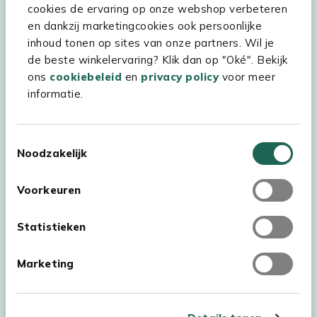
cookies de ervaring op onze webshop verbeteren
Kees Smit Tuinmeubelen
en dankzij marketingcookies ook persoonlijke
inhoud tonen op sites van onze partners. Wil je
Experience Stores XXL
de beste winkelervaring? Klik dan op "Oké". Bekijk
ons
cookiebeleid
en
privacy policy
voor meer
informatie.
Toestemmingsselectie
Noodzakelijk
Voorkeuren
Statistieken
Marketing
Auteursrecht © 2026 - Kees Smit Tuinmeubelen
Algemene voorwaarden
Privacy Statement
Disclaimer