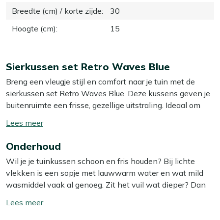
Breedte (cm) / korte zijde
:
30
Hoogte (cm)
:
15
Sierkussen set Retro Waves Blue
Breng een vleugje stijl en comfort naar je tuin met de
sierkussen set Retro Waves Blue. Deze kussens geven je
buitenruimte een frisse, gezellige uitstraling. Ideaal om
net dat beetje extra sfeer toe te voegen aan je tuin.
Toon/verberg
Dankzij het compacte formaat berg je ze makkelijk
lees
binnen op als je ze even niet gebruikt – of leg ze gewoon
Onderhoud
meer
op de bank, want daar staan ze ook hartstikke leuk! De
Wil je je tuinkussen schoon en fris houden? Bij lichte
hoes van deze kussens is afritsbaar, dus je haalt hem er
vlekken is een sopje met lauwwarm water en wat mild
makkelijk af en stopt hem zo in de wasmachine. Handig,
wasmiddel vaak al genoeg. Zit het vuil wat dieper? Dan
want zo blijven je kussens zonder moeite schoon en fris!
helpt onze Kees Smit Textiel & Rope reiniger om
Inclusief gratis kussentas, zodat je ze gemakkelijk kunt
Toon/verberg
hardnekkige vlekken los te krijgen zonder de stof aan te
opbergen of meenemen.
lees
tasten. Tip: zorg ervoor dat je je kussens altijd in de