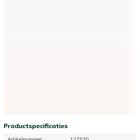
Productspecificaties
Artikelnummer
:
127520