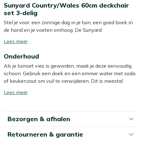
Sunyard Country/Wales 60cm deckchair
set 3-delig
Stel je voor: een zonnige dag in je tuin, een goed boek in
de hand en je voeten omhoog. De Sunyard
Country/Wales deckchair set is jouw ideale partner voor
Toon/verberg
zulke momenten. Gemaakt van teakhout, is deze set niet
lees
alleen een lust voor het oog, maar ook bestand tegen alle
Onderhoud
meer
weersomstandigheden. Het natuurlijke bruine hout straalt
Als je tuinset vies is geworden, maak je deze eenvoudig
warmte en gezelligheid uit, waardoor je tuin meteen een
schoon. Gebruik een doek en een emmer water met soda
stukje uitnodigender wordt. Het mooiste? De deckchair
of keukenzout om vuil te verwijderen. Dit is meestal
wordt gemonteerd geleverd, dus je kunt direct genieten
voldoende om vuil en stof te verwijderen. Wij raden aan
van je welverdiende rust. Klap hem eenvoudig in als je
Toon/verberg
om je tuinset minstens twee keer per jaar grondig schoon
hem wilt opbergen of meenemen. Tijd om die relaxmodus
lees
te maken met een speciale reiniger. Voor het beste
aan te zetten!
meer
resultaat gebruik je dan onze Kees Smit Teak & Hardhout
Bezorgen & afhalen
reiniger. Let op: gebruik géén hogedrukreiniger. Dit lijkt
Eigenschappen
handig, maar kan het materiaal beschadigen.
Gemaakt van teakhout:
Deze deckchair is gemaakt
Retourneren & garantie
van teakhout, wat betekent dat hij bestand is tegen