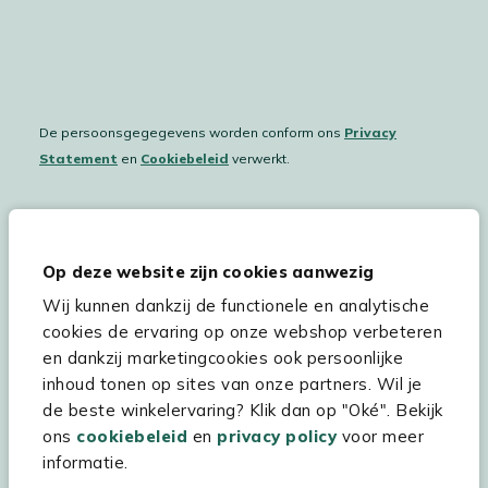
De persoonsgegegevens worden conform ons
Privacy
Statement
en
Cookiebeleid
verwerkt.
Hulp & service
Op deze website zijn cookies aanwezig
Wij kunnen dankzij de functionele en analytische
Assortiment
cookies de ervaring op onze webshop verbeteren
Kees Smit Tuinmeubelen
en dankzij marketingcookies ook persoonlijke
inhoud tonen op sites van onze partners. Wil je
Experience Stores XXL
de beste winkelervaring? Klik dan op "Oké". Bekijk
ons
cookiebeleid
en
privacy policy
voor meer
informatie.