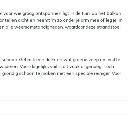
l voor wie graag ontspannen ligt in de tuin, op het balkon
ar tellen dicht en neemt ’m zo onder je arm mee of leg je ’m
egen alle weersomstandigheden, waardoor deze strandstoel
eft net wat extra steun in je nek als je een boek leest of
ig schoon. Gebruik een doek en wat groene zeep om vuil te
 makkelijk op
ijderen. Voor dagelijks vuil is dit vaak al genoeg. Toch
aar buiten kan staan
r grondig schoon te maken met een speciale reiniger. Voor
 wilt ontspannen
rdhout reiniger.
zon of met een boek
ar kan het materiaal beschadigen.
il? Dan kun je een beschermende laag aanbrengen met onze
 af te stoten, waardoor vlekken minder snel intrekken en je