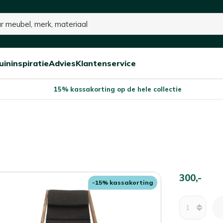
uininspiratie
Advies
Klantenservice
Open/sluit
Open/sluit
Open/sluit
Menu
Menu
Menu
15% kassakorting op de hele collectie
300,-
-15% kassakorting
Aantal