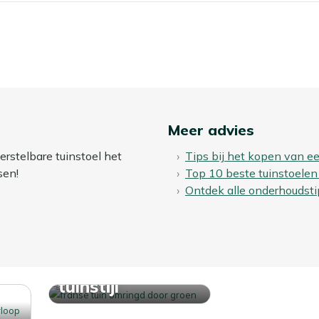
n laten staan?
buiten blijven staan. Wil je je strandstoel zo lang
 winter droog op, of dek hem af met een ademende
ar je jezelf schoonmaakwerk in het voorjaar.
Meer advies
erstelbare tuinstoel het
Tips bij het kopen van ee
sen!
Top 10 beste tuinstoelen
Ontdek alle onderhoudsti
Ontdek jouw
tuinstijl