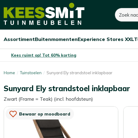
Kees
Zoeken
300,-
Dit product is niet op voorraad
Smit
Tuinmeubelen
Assortiment
Buitenmomenten
Experience Stores XXL
T
Open/sluit
Open/sluit
Open/sluit
Menu
Menu
Menu
Kees ruimt op! Tot 60% korting
Home
Tuinstoelen
Sunyard Ely strandstoel inklapbaar
Sunyard Ely strandstoel inklapbaar
Zwart (Frame = Teak) (incl. hoofdsteun)
Bewaar op moodboard