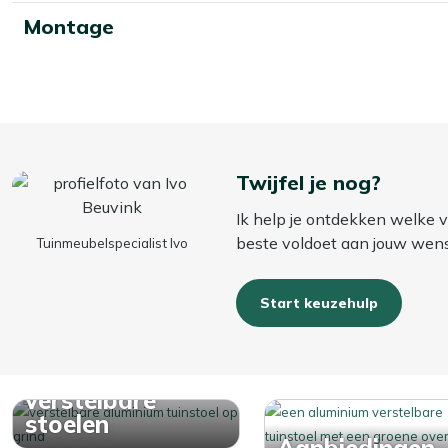
strandstoel makkelijker schoon blijft.
Montage
Kan ik mijn strandstoel het hele jaar buite
Ja, dat kan! Onze tuinmeubelen kunnen gewoon het hele jaar 
mogelijk in topconditie houden? Berg hem in de herfst en
tuinmeubelhoes. Zo blijven de kleuren langer mooi en bespa
Twijfel je nog?
Ik help je ontdekken welke v
beste voldoet aan jouw wen
Tuinmeubelspecialist Ivo
Start keuzehulp
Bekijk alle
verstelbare
stoelen
Aanbiedingen