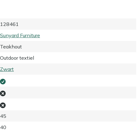
128461
Sunyard Furniture
Teakhout
Outdoor textiel
Zwart
45
40