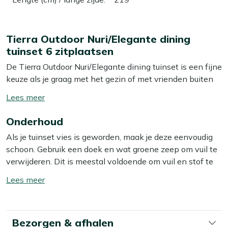
Tierra Outdoor Nuri/Elegante dining
tuinset 6 zitplaatsen
De Tierra Outdoor Nuri/Elegante dining tuinset is een fijne
keuze als je graag met het gezin of met vrienden buiten
eet. Deze set bestaat uit een aluminium tuintafel van
Toon/verberg
219cm met kunststof blad en 6 comfortabele stoelen
lees
met touwzitting en kussens. Dankzij het lichte aluminium
Onderhoud
meer
verplaats je de set makkelijk als je je terras eens anders
Als je tuinset vies is geworden, maak je deze eenvoudig
wilt indelen. Het kunststof tafelblad is
schoon. Gebruik een doek en wat groene zeep om vuil te
onderhoudsvriendelijk, waardoor je na het eten vooral
verwijderen. Dit is meestal voldoende om vuil en stof te
met je gezelschap bezig bent, niet met poetsen. De
verwijderen. Voor dagelijks vuil is dit vaak al genoeg. Toch
touwzittingen met kussens vormen zich naar je lichaam,
Toon/verberg
raden we aan om je tuinset minstens twee keer per jaar
ideaal voor lange zomeravonden aan tafel.
lees
grondig schoon te maken met een speciale reiniger. Voor
meer
het beste resultaat gebruik je dan onze Kees Smit Multi-
Eigenschappen
Bezorgen & afhalen
surface reiniger voor het tafelblad en het stoelframe, en