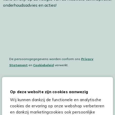
onderhoudsadvies en acties!
De persoonsgegegevens worden conform ons
Privacy
Statement
en
Cookiebeleid
verwerkt.
Hulp & service
Op deze website zijn cookies aanwezig
Wij kunnen dankzij de functionele en analytische
Assortiment
cookies de ervaring op onze webshop verbeteren
Kees Smit Tuinmeubelen
en dankzij marketingcookies ook persoonlijke