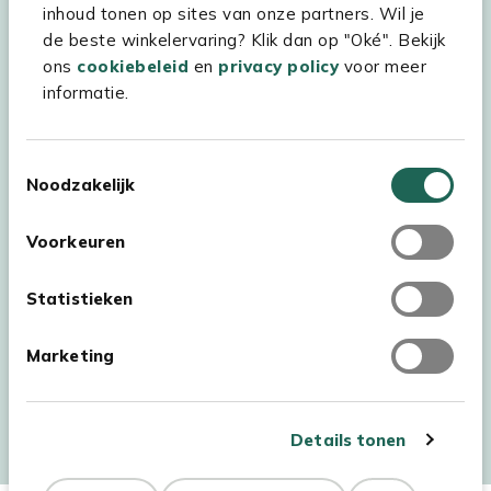
inhoud tonen op sites van onze partners. Wil je
Experience Stores XXL
de beste winkelervaring? Klik dan op "Oké". Bekijk
ons
cookiebeleid
en
privacy policy
voor meer
informatie.
Toestemmingsselectie
Noodzakelijk
Voorkeuren
Statistieken
Marketing
Auteursrecht © 2026 - Kees Smit Tuinmeubelen
Algemene voorwaarden
Privacy Statement
Disclaimer
Details tonen
Cookiebeleid
Toegankelijkheidsverklaring