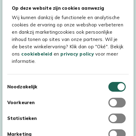
Op deze website zijn cookies aanwezig
Wij kunnen dankzij de functionele en analytische
cookies de ervaring op onze webshop verbeteren
Hulp & service
en dankzij marketingcookies ook persoonlijke
inhoud tonen op sites van onze partners. Wil je
Assortiment
de beste winkelervaring? Klik dan op "Oké". Bekijk
Kees Smit Tuinmeubelen
ons
cookiebeleid
en
privacy policy
voor meer
informatie.
Experience Stores XXL
Toestemmingsselectie
Noodzakelijk
Voorkeuren
Statistieken
Marketing