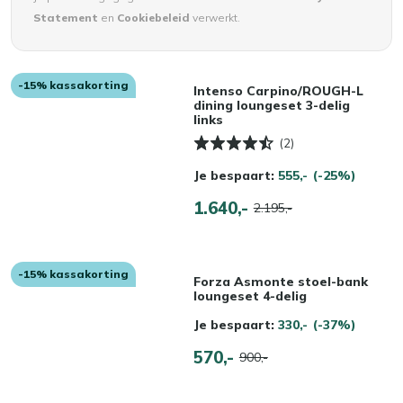
Statement
en
Cookiebeleid
verwerkt.
-15% kassakorting
Intenso Carpino/ROUGH-L
dining loungeset 3-delig
links
(2)
Je bespaart:
555,-
(-25%)
1.640,-
2.195,-
-15% kassakorting
Forza Asmonte stoel-bank
loungeset 4-delig
Je bespaart:
330,-
(-37%)
570,-
900,-