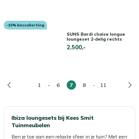
-15% kassakorting
SUNS Bardi chaise longue
loungeset 2-delig rechts
2.500,-
1
-
6
7
8
-
11
Pagina
Pagina
Pagina
U
Pagina
Pagina
Pag
lees
momenteel
pagina
Ibiza loungesets bij Kees Smit
Tuinmeubelen
Ben je toe aan een relaxte sfeer in je tuin? Met een