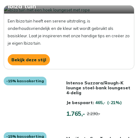
Ibiza tuin
Een Ibiza tuin heeft een serene uitstraling, is
onderhoudsvriendelijk en de kleur wit wordt gebruikt als
basiskleur. Laat je inspireren met onze handige tips en creëer zo
je eigen Ibiza tuin.
Bekijk deze stijl
-15% kassakorting
Intenso Suzzara/Rough-K
lounge stoel-bank loungeset
4-delig
Je bespaart:
465,-
(-21%)
1.765,-
2.230,-
-15% kassakorting