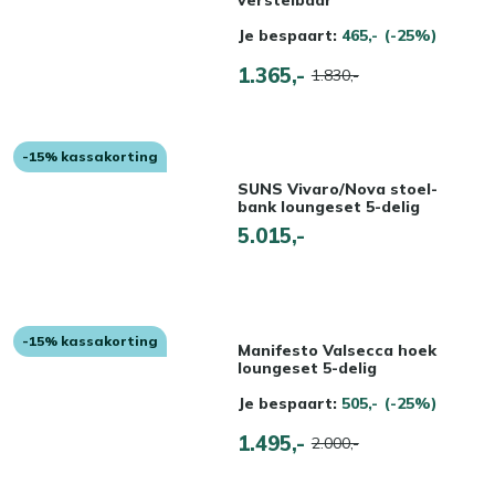
Je bespaart:
465,-
(-25%)
1.365,-
1.830,-
-15% kassakorting
SUNS Vivaro/Nova stoel-
bank loungeset 5-delig
5.015,-
-15% kassakorting
Manifesto Valsecca hoek
loungeset 5-delig
Je bespaart:
505,-
(-25%)
1.495,-
2.000,-