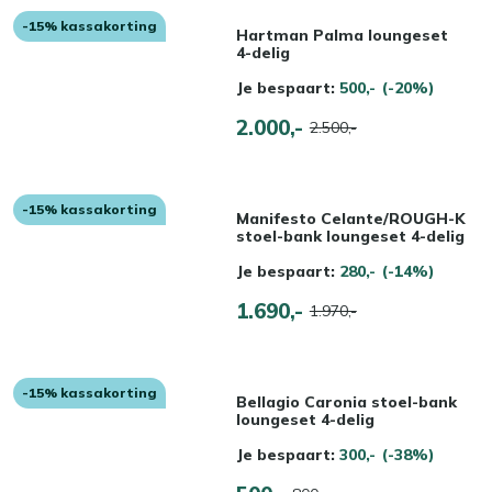
-15% kassakorting
Hartman Palma loungeset
4-delig
Je bespaart:
500,-
(-20%)
2.000,-
2.500,-
-15% kassakorting
Manifesto Celante/ROUGH-K
stoel-bank loungeset 4-delig
Je bespaart:
280,-
(-14%)
1.690,-
1.970,-
-15% kassakorting
Bellagio Caronia stoel-bank
loungeset 4-delig
Je bespaart:
300,-
(-38%)