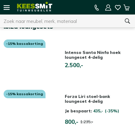
Kees
15% kassakorting op de hele collectie
Win
Smit
Zoeken
Home
Tuinmeubelen
Ibiza loungesets
-15% kassakorting
U heeft geen product(en) in uw winkelwagen.
Intenso Santa Ninfa hoek
loungeset 4-delig
2.500,-
-15% kassakorting
Forza Liri stoel-bank
loungeset 4-delig
Je bespaart:
435,-
(-35%)
800,-
1.235,-