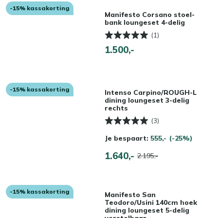
-15% kassakorting
Manifesto Corsano stoel-
bank loungeset 4-delig
(1)
1.500,-
-15% kassakorting
Intenso Carpino/ROUGH-L
dining loungeset 3-delig
rechts
(3)
Je bespaart:
555,-
(-25%)
1.640,-
2.195,-
-15% kassakorting
Manifesto San
Teodoro/Usini 140cm hoek
dining loungeset 5-delig
verstelbaar