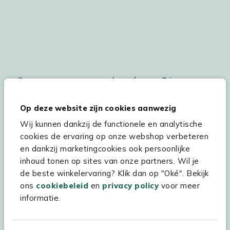
De persoonsgegegevens worden conform ons
Privacy
Statement
en
Cookiebeleid
verwerkt.
Op deze website zijn cookies aanwezig
Wij kunnen dankzij de functionele en analytische
cookies de ervaring op onze webshop verbeteren
Hulp & service
en dankzij marketingcookies ook persoonlijke
inhoud tonen op sites van onze partners. Wil je
Assortiment
de beste winkelervaring? Klik dan op "Oké". Bekijk
Kees Smit Tuinmeubelen
ons
cookiebeleid
en
privacy policy
voor meer
informatie.
Experience Stores XXL