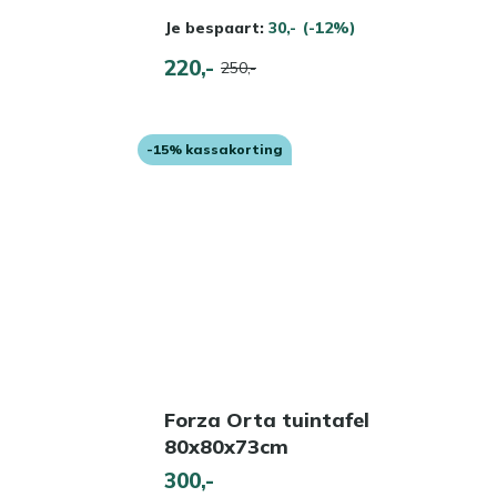
Je bespaart:
30,-
(-12%)
220,-
250,-
-15% kassakorting
Forza Orta tuintafel
80x80x73cm
300,-