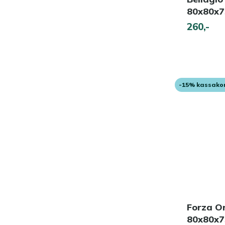
80x80x
260,-
-15% kassako
Forza Or
80x80x