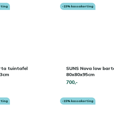
rting
-15% kassakorting
ta tuintafel
SUNS Nova low bart
73cm
80x80x95cm
700,-
rting
-15% kassakorting