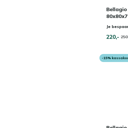
Bellagio 
80x80x
Je bespaa
220,-
250
-15% kassako
Bellagio