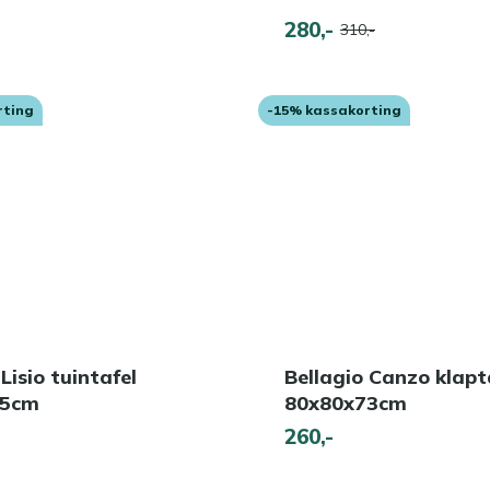
280,-
310,-
rting
-15% kassakorting
Lisio tuintafel
Bellagio Canzo klapt
75cm
80x80x73cm
260,-