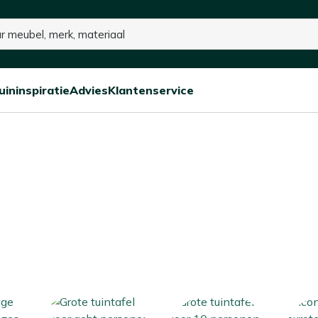
15% kassakorting op de hele collectie
uininspiratie
Advies
Klantenservice
Open/sluit
Open/sluit
Open/sluit
Menu
Menu
Menu