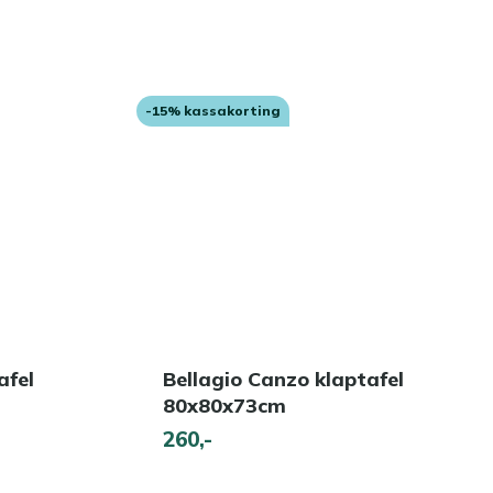
-15% kassakorting
afel
Bellagio Canzo klaptafel
80x80x73cm
260,-