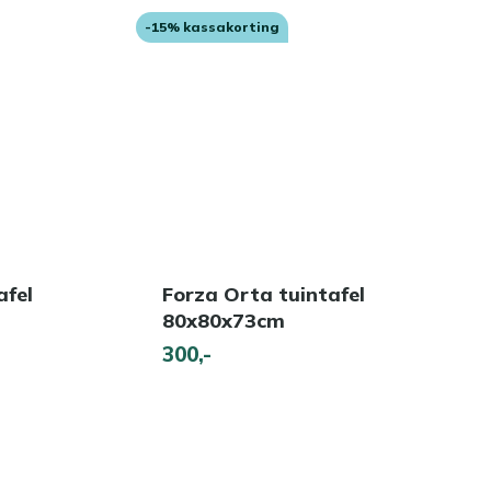
-15% kassakorting
afel
Forza Orta tuintafel
80x80x73cm
300,-