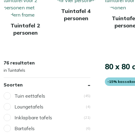
Tuintafel 4
personen
Tuintafe
Tuintafel 2
person
personen
76 resultaten
80 x 80 
in Tuintafels
-15% kassako
Soorten
Tuin eettafels
(45)
Loungetafels
(4)
Inklapbare tafels
(21)
Bartafels
(6)