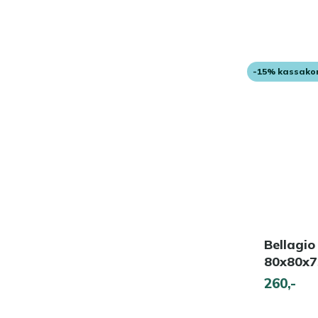
-15% kassako
Bellagio 
80x80x
260,-