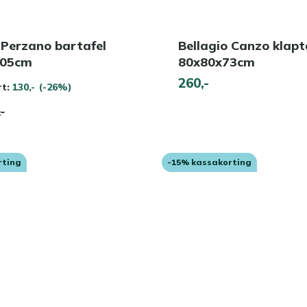
 Perzano bartafel
Bellagio Canzo klapt
105cm
80x80x73cm
260,-
rt:
130,-
(-26%)
,-
rting
-15% kassakorting