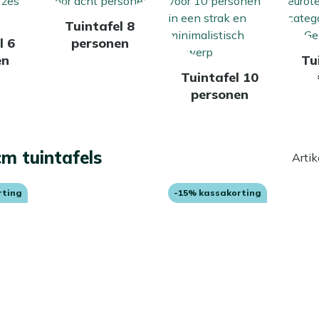
Tuintafel 8
l 6
personen
en
Tu
Tuintafel 10
personen
cm tuintafels
Artik
rting
-15% kassakorting