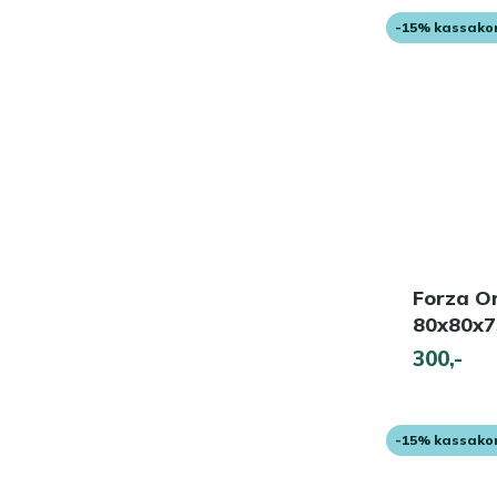
-15% kassako
Forza Or
80x80x
300,-
-15% kassako