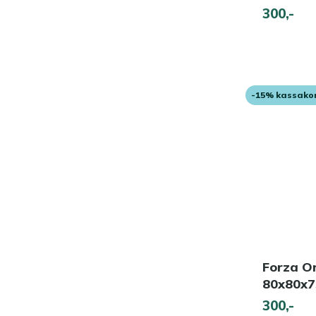
300,-
-15% kassako
Forza Or
80x80x
300,-