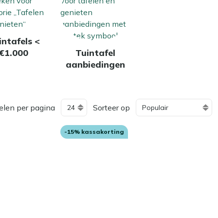
intafels <
€1.000
Tuintafel
aanbiedingen
elen per pagina
Sorteer op
-15% kassakorting