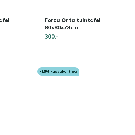
afel
Forza Orta tuintafel
80x80x73cm
300,-
-15% kassakorting