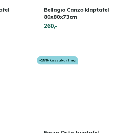
afel
Bellagio Canzo klaptafel
80x80x73cm
260,-
-15% kassakorting
Forza Orta tuintafel