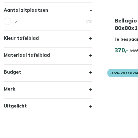
Aantal zitplaatsen
Bellagio
2
(72)
80x80x
Kleur tafelblad
Je bespaa
370,-
500
Materiaal tafelblad
Budget
-15% kassako
Merk
Uitgelicht