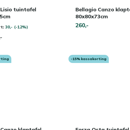
Lisio tuintafel
Bellagio Canzo klapt
75cm
80x80x73cm
260,-
rt:
30,-
(-12%)
,-
rting
-15% kassakorting
 Canzo klaptafel
Forza Orta tuintafel