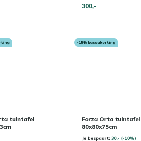
300,-
rting
-15% kassakorting
ta tuintafel
Forza Orta tuintafel
73cm
80x80x75cm
Je bespaart:
30,-
(-10%)