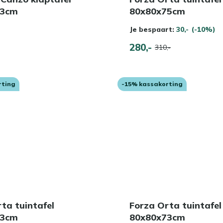
73cm
80x80x75cm
Je bespaart:
30,-
(-10%)
280,-
310,-
rting
-15% kassakorting
ta tuintafel
Forza Orta tuintafel
73cm
80x80x73cm