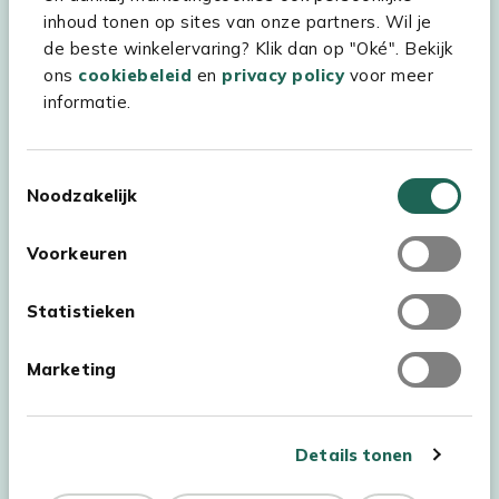
inhoud tonen op sites van onze partners. Wil je
Assortiment
de beste winkelervaring? Klik dan op "Oké". Bekijk
Kees Smit Tuinmeubelen
ons
cookiebeleid
en
privacy policy
voor meer
informatie.
Experience Stores XXL
Toestemmingsselectie
Noodzakelijk
Voorkeuren
Statistieken
Marketing
Details tonen
Auteursrecht © 2026 - Kees Smit Tuinmeubelen