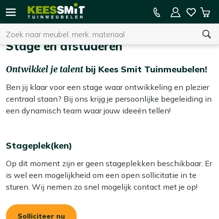
Kees
15% kassakorting op de hele collectie
Win
Smit
Zoeken
Home
Vacatures
Afstudeer- en stageplekken
Tuinmeubelen
Stage en afstuderen
Ontwikkel je talent
bij Kees Smit Tuinmeubelen!
U heeft geen product(en) in uw winkelwagen.
Ben jij klaar voor een stage waar ontwikkeling en plezier
centraal staan? Bij ons krijg je persoonlijke begeleiding in
een dynamisch team waar jouw ideeën tellen!
Stageplek(ken)
Op dit moment zijn er geen stageplekken beschikbaar. Er
is wel een mogelijkheid om een open sollicitatie in te
sturen. Wij nemen zo snel mogelijk contact met je op!
Solliciteer nu