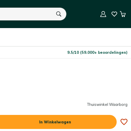
In Winkelwagen
Aantal
Win
U heeft geen product(en) in uw winkelwagen.
9.5/10 (59.000+ beoordelingen)
Thuiswinkel Waarborg
In Winkelwagen