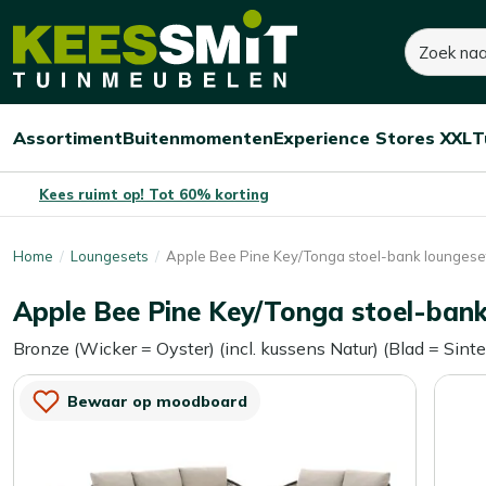
Kees
Zoeken
4.130,-
Smit
Tuinmeubelen
Assortiment
Buitenmomenten
Experience Stores XXL
T
Open/sluit
Open/sluit
Open/sluit
Menu
Menu
Menu
Kees ruimt op! Tot 60% korting
Home
Loungesets
Apple Bee Pine Key/Tonga stoel-bank loungeset 
Apple Bee Pine Key/Tonga stoel-bank 
Bronze (Wicker = Oyster) (incl. kussens Natur) (Blad = Sint
Bewaar op moodboard