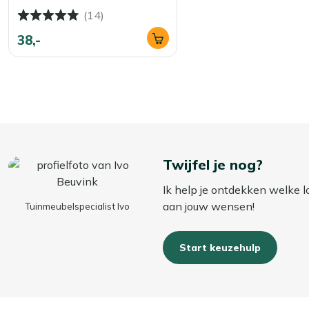
droog en altijd klaar voor gebruik!
(14)
38,-
Twijfel je nog?
Ik help je ontdekken welke 
aan jouw wensen!
Tuinmeubelspecialist Ivo
Start keuzehulp