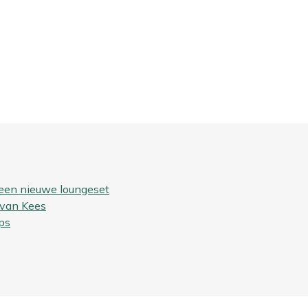
 een nieuwe loungeset
 van Kees
ps