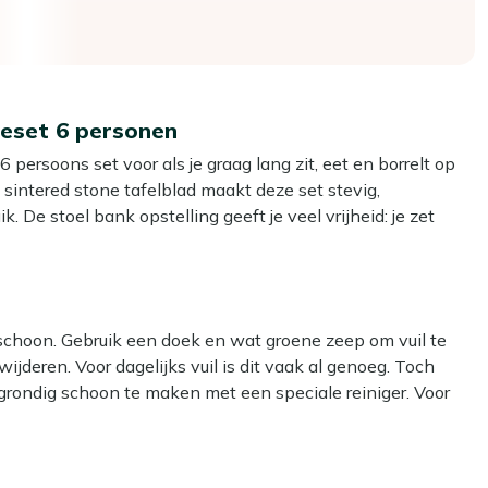
geset 6 personen
ersoons set voor als je graag lang zit, eet en borrelt op
sintered stone tafelblad maakt deze set stevig,
De stoel bank opstelling geeft je veel vrijheid: je zet
komt, van knusse hoek tot ruime kring. Inclusief goed
lekker en maakt de hoezen eenvoudig schoon na een seizoen
 schoon. Gebruik een doek en wat groene zeep om vuil te
ijderen. Voor dagelijks vuil is dit vaak al genoeg. Toch
e de set makkelijk verschuift en hij gewoon buiten kan
grondig schoon te maken met een speciale reiniger. Voor
ace reiniger voor het wicker frame en de tafel, zodat beide
tendig en licht, dus je hebt lang plezier van je set zonder