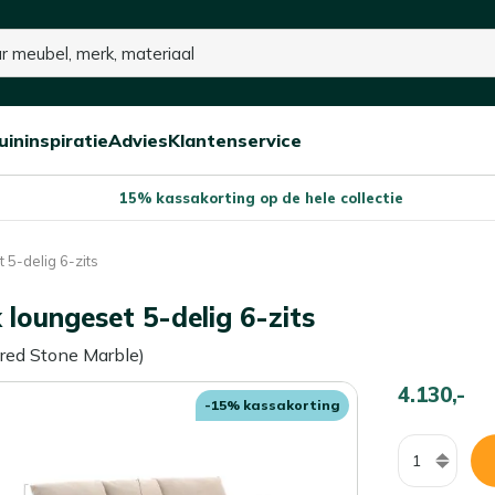
uininspiratie
Advies
Klantenservice
Open/sluit
Open/sluit
Open/sluit
Menu
Menu
Menu
15% kassakorting op de hele collectie
5-delig 6-zits
loungeset 5-delig 6-zits
ered Stone Marble)
4.130,-
-15% kassakorting
Aantal