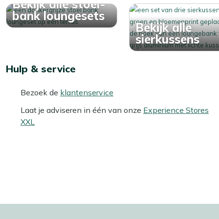
Bekijk alle stoel-
bank loungesets
Bekijk alle
sierkussens
Hulp & service
Bezoek de
klantenservice
Laat je adviseren in één van onze
Experience Stores
XXL