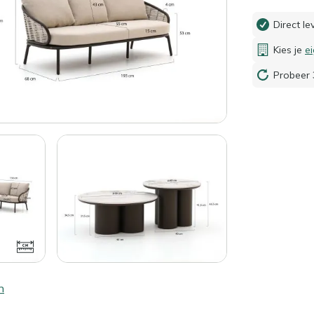
Direct l
Kies je
e
Probeer 
n