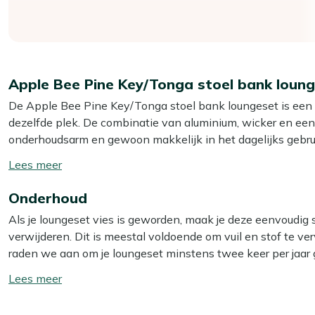
Apple Bee Pine Key/Tonga stoel bank loun
De Apple Bee Pine Key/Tonga stoel bank loungeset is een 6 p
dezelfde plek. De combinatie van aluminium, wicker en een 
onderhoudsarm en gewoon makkelijk in het dagelijks gebruik. 
stoelen en bank neer zoals het op jouw terras het beste uit
Toon/verberg
gevulde kussens met afritsbare hoezen, dus je zit direct 
lees
intensief gebruik.
Onderhoud
meer
Als je loungeset vies is geworden, maak je deze eenvoudig
Eigenschappen
verwijderen. Dit is meestal voldoende om vuil en stof te verw
Aluminium frame:
Dit is licht en roest niet, waardoor j
raden we aan om je loungeset minstens twee keer per jaar 
blijven staan.
het beste resultaat gebruik je dan onze Kees Smit Multi-surf
Toon/verberg
Wicker afwerking:
Het gevlochten materiaal is vochtbes
materialen goed worden verzorgd.
lees
gesjouw.
meer