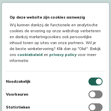
Hulp & service
Op deze website zijn cookies aanwezig
Wij kunnen dankzij de functionele en analytische
Assortiment
cookies de ervaring op onze webshop verbeteren
Kees Smit Tuinmeubelen
en dankzij marketingcookies ook persoonlijke
inhoud tonen op sites van onze partners. Wil je
Experience Stores XXL
de beste winkelervaring? Klik dan op "Oké". Bekijk
ons
cookiebeleid
en
privacy policy
voor meer
informatie.
Toestemmingsselectie
Noodzakelijk
Voorkeuren
Statistieken