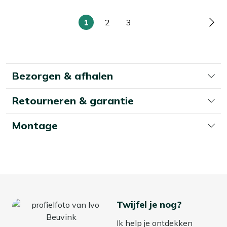
1
2
3
U
Pagina
Pagina
Pag
lees
momenteel
pagina
Bezorgen & afhalen
Retourneren & garantie
Montage
Twijfel je nog?
Ik help je ontdekken