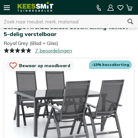
Kees
15% kassakorting op de hele collectie
Win
Smit
Zoeken
Home
Tuinsets
Tuinmeubelen
Bellagio Avenza/Caluso 160cm dining tuinset
5-delig verstelbaar
Royal Grey (Blad = Glas)
U heeft geen product(en) in uw winkelwagen.
7 beoordelingen
-15% kassakorting
Bewaar op moodboard