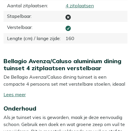
Aantal zitplaatsen
:
4 zitplaatsen
Stapelbaar
:
Verstelbaar
:
Lengte (cm) / lange zijde
:
160
Bellagio Avenza/Caluso aluminium dining
tuinset 4 zitplaatsen verstelbaar
De Bellagio Avenza/Caluso dining tuinset is een
compacte 4 persoons set met verstelbare stoelen, ideaal
als je graag buiten eet maar niet de grootste tuin of het
Toon/verberg
grootste balkon hebt. Het aluminium frame is licht van
lees
gewicht, dus je schuift de set makkelijk opzij als je wat
Onderhoud
meer
meer ruimte nodig hebt. De combinatie van ademend
Als je tuinset vies is geworden, maak je deze eenvoudig
textileen en een extra geharde glazen tafel maakt deze
schoon. Gebruik een doek en wat groene zeep om vuil te
set geschikt als je graag lang na tafelt, zonder dat je je