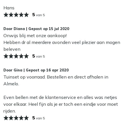
terrassen.
jaar buiten blijven staan. Wil je je dining tuinset zo lang
Hans
Grijze kleur:
De rustige grijstint laat zich makkelijk
mogelijk in topconditie houden? Berg hem in de herfst en
combineren met andere accessoires, zodat je met
5
van 5
winter droog op. Zo blijven de kleuren langer mooi en
kussens of een kleed snel van sfeer wisselt.
bespaar je jezelf schoonmaakwerk in het voorjaar.
Door
Diana
|
Gepost op
15 jul 2020
Bekijk meer Tuinsets
Onwijs blij met onze aankoop!
Bekijk meer Diningsets
Hebben dr al meerdere avonden veel plezier aan mogen
beleven
5
van 5
Door
Gina
|
Gepost op
16 apr 2020
Tuinset op voorraad. Bestellen en direct afhalen in
Almelo.
Even bellen met de klantenservice en alles was netjes
voor elkaar. Heel fijn als je er toch een eindje voor moet
rijden.
5
van 5