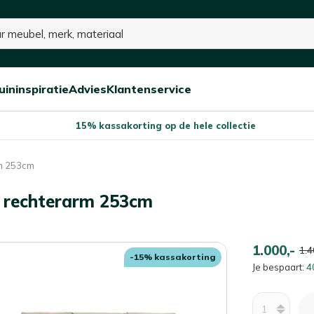
p voorraad
uininspiratie
Advies
Klantenservice
Open/sluit
Open/sluit
Open/sluit
Menu
Menu
Menu
15% kassakorting op de hele collectie
rm 253cm
s rechterarm 253cm
1.000,-
1.4
-15% kassakorting
Je bespaart:
4
Aantal