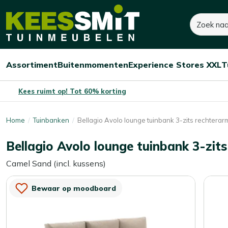
Kees
1.000,-
1.400,-
Zoeken
Dit product is niet o
Smit
Je bespaart:
400,-
(-29%)
Tuinmeubelen
Assortiment
Buitenmomenten
Experience Stores XXL
T
Open/sluit
Open/sluit
Open/sluit
Menu
Menu
Menu
Kees ruimt op! Tot 60% korting
Home
Tuinbanken
Bellagio Avolo lounge tuinbank 3-zits rechtera
Bellagio Avolo lounge tuinbank 3-zit
Camel Sand (incl. kussens)
Bewaar op moodboard