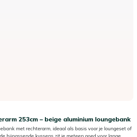
hterarm 253cm – beige aluminium loungebank
ebank met rechterarm, ideaal als basis voor je loungeset of
n de bijpassende kussens zit je meteen goed voor lange