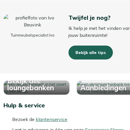
Twijfel je nog?
Ik help je met het vinden va
jouw buitenruimte!
Tuinmeubelspecialist Ivo
Bekijk alle tips
Bekijk alle
loungebanken
Aanbiedingen
Hulp & service
Bezoek de
klantenservice
Laat je adviseren in één van onze
Experience Stores