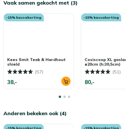
Vaak samen gekocht met (3)
-15% kassakorting
-15% kassakorting
Kees Smit Teak & Hardhout
Cosiscoop XL gaslan
shield
ø20cm (h:30,5cm)
(57)
(51)
38,-
80,-
Anderen bekeken ook (4)
-15% kassakorting
-15% kassakorting