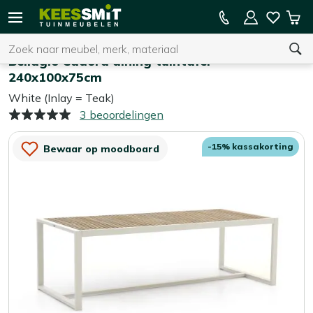
Kees
15% kassakorting op de hele collectie
Win
Smit
Zoeken
Home
Tuintafels
Tuinmeubelen
Bellagio Cadora dining tuintafel
240x100x75cm
White (Inlay = Teak)
U heeft geen product(en) in uw winkelwagen.
3 beoordelingen
-15% kassakorting
Bewaar op moodboard