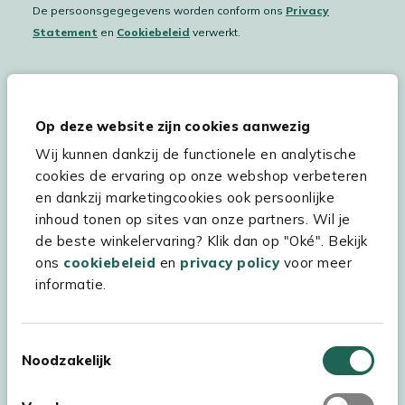
De persoonsgegegevens worden conform ons
Privacy
Statement
en
Cookiebeleid
verwerkt.
Hulp & service
Op deze website zijn cookies aanwezig
Wij kunnen dankzij de functionele en analytische
Assortiment
cookies de ervaring op onze webshop verbeteren
Kees Smit Tuinmeubelen
en dankzij marketingcookies ook persoonlijke
inhoud tonen op sites van onze partners. Wil je
Experience Stores XXL
de beste winkelervaring? Klik dan op "Oké". Bekijk
ons
cookiebeleid
en
privacy policy
voor meer
informatie.
Toestemmingsselectie
Noodzakelijk