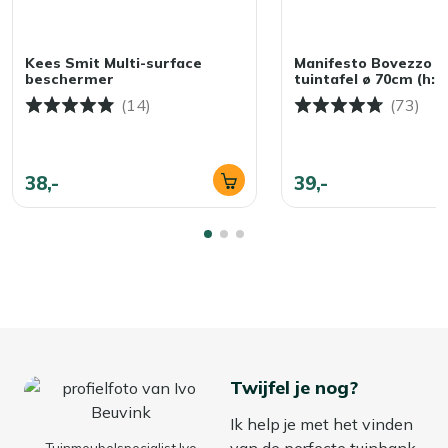
Kees Smit Multi-surface
Manifesto Bovezzo bi
beschermer
tuintafel ø 70cm (h:
(14)
(73)
38,-
39,-
Twijfel je nog?
Ik help je met het vinden
van de perfecte tuinbank
Tuinmeubelspecialist Ivo