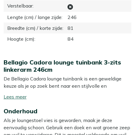
Verstelbaar
:
Lengte (cm) / lange zijde
:
246
Breedte (cm) / korte zijde
:
81
Hoogte (cm)
:
84
Bellagio Cadora lounge tuinbank 3-zits
linkerarm 246cm
De Bellagio Cadora lounge tuinbank is een geweldige
keuze als je op zoek bent naar een stijlvolle en
comfortabele toevoeging aan je tuin. Deze 3-zits bank in
Toon/verberg
een chique grijs-antraciete kleur biedt niet alleen
lees
voldoende ruimte voor jou en je gasten, maar is ook een
Onderhoud
meer
echte blikvanger. Dankzij het aluminium frame hoef je je
Als je loungestoel vies is geworden, maak je deze
geen zorgen te maken over roest, en het onderhoud is
eenvoudig schoon. Gebruik een doek en wat groene zeep
minimaal. De inlay van teak geeft een warme uitstraling
om vuil te verwijderen. Dit is meestal voldoende om vuil