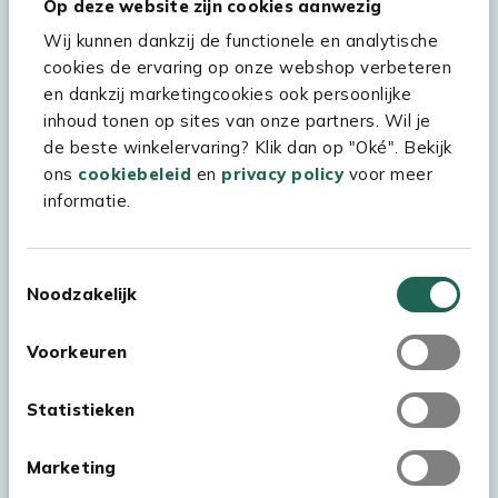
Hulp & service
Op deze website zijn cookies aanwezig
Wij kunnen dankzij de functionele en analytische
Assortiment
cookies de ervaring op onze webshop verbeteren
Kees Smit Tuinmeubelen
en dankzij marketingcookies ook persoonlijke
inhoud tonen op sites van onze partners. Wil je
Experience Stores XXL
de beste winkelervaring? Klik dan op "Oké". Bekijk
ons
cookiebeleid
en
privacy policy
voor meer
informatie.
Toestemmingsselectie
Noodzakelijk
Voorkeuren
Statistieken
Marketing
Auteursrecht © 2026 - Kees Smit Tuinmeubelen