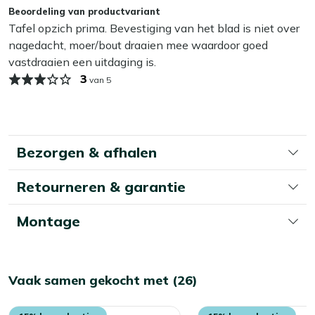
Kan ik mijn tuintafel het hele jaar buiten laten
terrassen en balkons, maar is groot genoeg voor 2
Beoordeling van productvariant
staan?
borden en wat schalen.
Tafel opzich prima. Bevestiging van het blad is niet over
Gebruik onderzetters bij hete pannen:
Zo houd je
nagedacht, moer/bout draaien mee waardoor goed
Ja, dat kan! Al onze tuinmeubelen zijn gemaakt om buiten
het HPL blad netjes als je bijvoorbeeld een hete
vastdraaien een uitdaging is.
te blijven staan – ook als het kouder wordt. Maar wil je de
ovenschaal op tafel zet.
3
kleuren zo lang mogelijk mooi houden, en jezelf
van 5
schoonmaakwerk besparen in het voorjaar? Dan is het
Bekijk meer Tuintafels
slim om je tuintafel in de herfst en winter droog op te
Bekijk meer Inklapbare tafels
bergen. Denk aan een schuur, overkapping of
beschermhoes. Kleine moeite, groot verschil.
Bezorgen & afhalen
Retourneren & garantie
Montage
Vaak samen gekocht met (26)