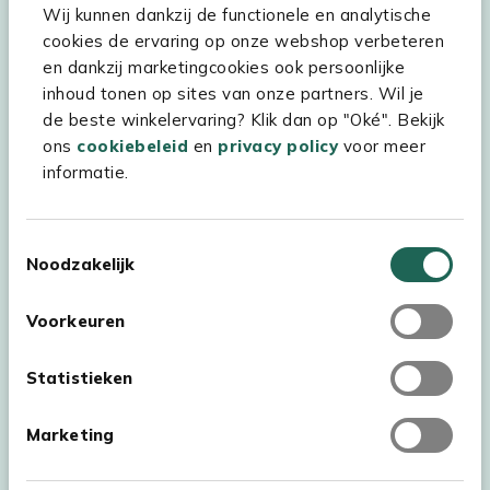
Wij kunnen dankzij de functionele en analytische
Assortiment
cookies de ervaring op onze webshop verbeteren
Kees Smit Tuinmeubelen
en dankzij marketingcookies ook persoonlijke
inhoud tonen op sites van onze partners. Wil je
Experience Stores XXL
de beste winkelervaring? Klik dan op "Oké". Bekijk
ons
cookiebeleid
en
privacy policy
voor meer
informatie.
Toestemmingsselectie
Noodzakelijk
Voorkeuren
Statistieken
Marketing
Auteursrecht © 2026 - Kees Smit Tuinmeubelen