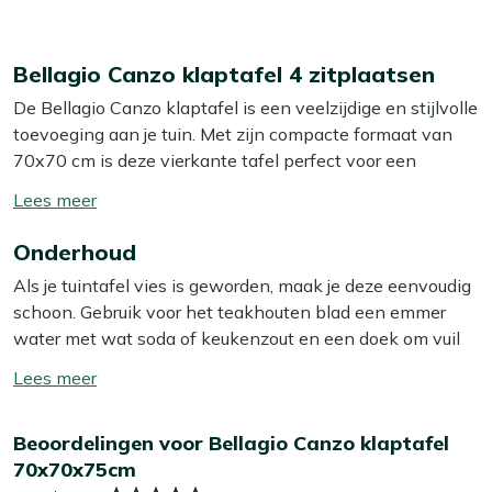
Bellagio Canzo klaptafel 4 zitplaatsen
De Bellagio Canzo klaptafel is een veelzijdige en stijlvolle
toevoeging aan je tuin. Met zijn compacte formaat van
70x70 cm is deze vierkante tafel perfect voor een
gezellig diner met vier personen. Het tafelblad van Old
Toon/verberg
Teak Greywash geeft een natuurlijke en warme
lees
uitstraling, terwijl het aluminium onderstel zorgt voor een
Onderhoud
meer
stevige en onderhoudsarme basis. Deze klaptafel is
Als je tuintafel vies is geworden, maak je deze eenvoudig
eenvoudig in te klappen en op te bergen, ideaal voor als
schoon. Gebruik voor het teakhouten blad een emmer
je ruimte wilt besparen. Geniet van lange zomerdagen in
water met wat soda of keukenzout en een doek om vuil
de tuin met deze praktische en sfeervolle tafel. Wie zegt
te verwijderen. Dit is meestal voldoende om vuil en stof
dat je niet stijlvol kunt dineren in je eigen achtertuin?
Toon/verberg
te verwijderen. Wij raden aan om je tuintafel minstens
lees
twee keer per jaar grondig schoon te maken met een
Eigenschappen
meer
Beoordelingen voor Bellagio Canzo klaptafel
speciale reiniger. Voor het beste resultaat gebruik je dan
Compact formaat:
Met een afmeting van 70x70 cm
70x70x75cm
onze Kees Smit Teak & Hardhout reiniger. Let op: gebruik
past deze tafel perfect in kleinere ruimtes zonder in te