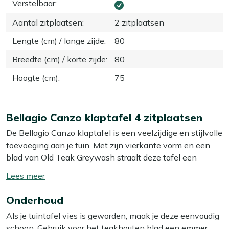
Verstelbaar
:
Aantal zitplaatsen
:
2 zitplaatsen
Lengte (cm) / lange zijde
:
80
Breedte (cm) / korte zijde
:
80
Hoogte (cm)
:
75
Bellagio Canzo klaptafel 4 zitplaatsen
De Bellagio Canzo klaptafel is een veelzijdige en stijlvolle
toevoeging aan je tuin. Met zijn vierkante vorm en een
blad van Old Teak Greywash straalt deze tafel een
tijdloze elegantie uit. Het aluminium onderstel zorgt
Toon/verberg
ervoor dat de tafel licht van gewicht is en makkelijk te
lees
verplaatsen, terwijl het teakhouten blad bestand is tegen
Onderhoud
meer
alle weersomstandigheden. Deze klaptafel is ideaal voor
Als je tuintafel vies is geworden, maak je deze eenvoudig
een gezellig diner met vrienden of familie in de
schoon. Gebruik voor het teakhouten blad een emmer