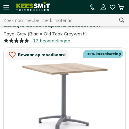
Kees
15% kassakorting op de hele collectie
Win
Smit
Zoeken
Home
Tuintafels
Tuinmeubelen
Bellagio Canzo klaptafel 80x80x75cm
Royal Grey (Blad = Old Teak Greywash)
12 beoordelingen
U heeft geen product(en) in uw winkelwagen.
-15% kassakorting
Bewaar op moodboard