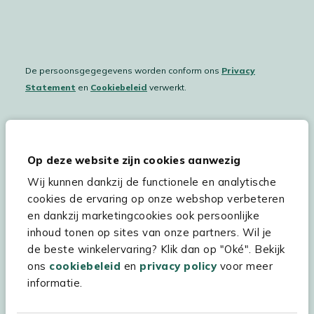
De persoonsgegegevens worden conform ons
Privacy
Statement
en
Cookiebeleid
verwerkt.
Hulp & service
Op deze website zijn cookies aanwezig
Wij kunnen dankzij de functionele en analytische
Assortiment
cookies de ervaring op onze webshop verbeteren
Kees Smit Tuinmeubelen
en dankzij marketingcookies ook persoonlijke
inhoud tonen op sites van onze partners. Wil je
Experience Stores XXL
de beste winkelervaring? Klik dan op "Oké". Bekijk
ons
cookiebeleid
en
privacy policy
voor meer
informatie.