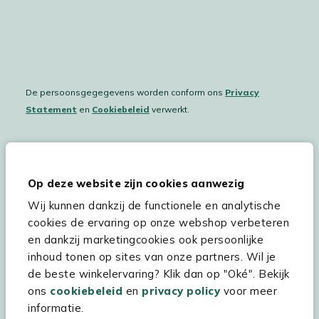
De persoonsgegegevens worden conform ons
Privacy
Statement
en
Cookiebeleid
verwerkt.
Hulp & service
Op deze website zijn cookies aanwezig
Wij kunnen dankzij de functionele en analytische
Assortiment
cookies de ervaring op onze webshop verbeteren
Kees Smit Tuinmeubelen
en dankzij marketingcookies ook persoonlijke
inhoud tonen op sites van onze partners. Wil je
Experience Stores XXL
de beste winkelervaring? Klik dan op "Oké". Bekijk
ons
cookiebeleid
en
privacy policy
voor meer
informatie.