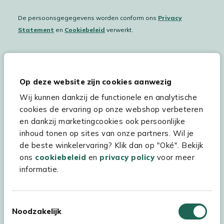
De persoonsgegegevens worden conform ons
Privacy
Statement
en
Cookiebeleid
verwerkt.
Hulp & service
Op deze website zijn cookies aanwezig
Wij kunnen dankzij de functionele en analytische
Assortiment
cookies de ervaring op onze webshop verbeteren
Kees Smit Tuinmeubelen
en dankzij marketingcookies ook persoonlijke
inhoud tonen op sites van onze partners. Wil je
Experience Stores XXL
de beste winkelervaring? Klik dan op "Oké". Bekijk
ons
cookiebeleid
en
privacy policy
voor meer
informatie.
Toestemmingsselectie
Noodzakelijk