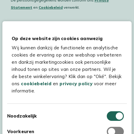
De persoonsgegegevens worden conform ons
Privacy
Statement
en
Cookiebeleid
verwerkt.
Hulp & service
Op deze website zijn cookies aanwezig
Wij kunnen dankzij de functionele en analytische
Assortiment
cookies de ervaring op onze webshop verbeteren
Kees Smit Tuinmeubelen
en dankzij marketingcookies ook persoonlijke
inhoud tonen op sites van onze partners. Wil je
Experience Stores XXL
de beste winkelervaring? Klik dan op "Oké". Bekijk
ons
cookiebeleid
en
privacy policy
voor meer
informatie.
Toestemmingsselectie
Noodzakelijk
Voorkeuren