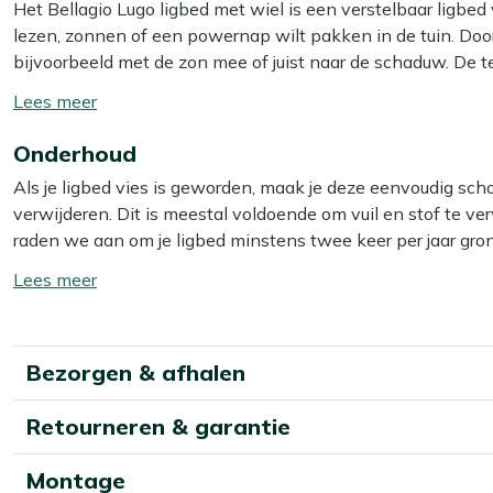
Het Bellagio Lugo ligbed met wiel is een verstelbaar ligbed v
lezen, zonnen of een powernap wilt pakken in de tuin. Door
bijvoorbeeld met de zon mee of juist naar de schaduw. De te
goed, zodat je ook op warme dagen comfortabel blijft liggen
Toon/verberg
zo aan de kant als je je terras even anders wilt indelen. Han
lees
zin hebt in gesjouw.
Onderhoud
meer
Als je ligbed vies is geworden, maak je deze eenvoudig sch
Eigenschappen
verwijderen. Dit is meestal voldoende om vuil en stof te verw
Licht aluminium frame:
je tilt en verplaatst het ligbed 
raden we aan om je ligbed minstens twee keer per jaar gro
Textileen zitting:
de stof veert mee met je lichaam en 
beste resultaat gebruik je dan onze Kees Smit Multi-surface
Toon/verberg
Verstelbare rugleuning:
je wisselt zo van rechtop zit
textileen is een vochtige doek voldoende.
lees
Voorzien van wiel:
je rolt het ligbed makkelijk naar een
meer
Grijs antraciet kleur:
combineert simpel met vrijwel el
Let op: gebruik géén hogedrukreiniger. Dit lijkt handig, ma
Bezorgen & afhalen
Bekijk meer Ligbedden
Extra bescherming
Bekijk meer Ligbedden verstelbaar
Retourneren & garantie
Wil je je ligbed extra beschermen tegen water en vuil? D
Smit Multi-surface beschermer voor het aluminium frame. De
Montage
minder snel intrekken en je ligbed makkelijker schoon blijf