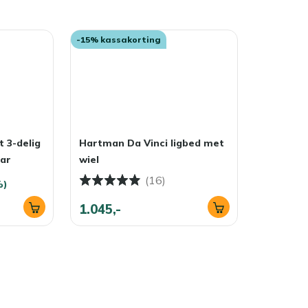
-15% kassakorting
t 3-delig
Hartman Da Vinci ligbed met
aar
wiel
(16)
%)
1.045,-