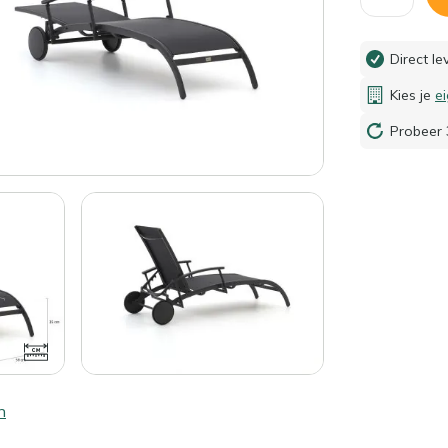
Direct l
Kies je
e
Probeer 
n