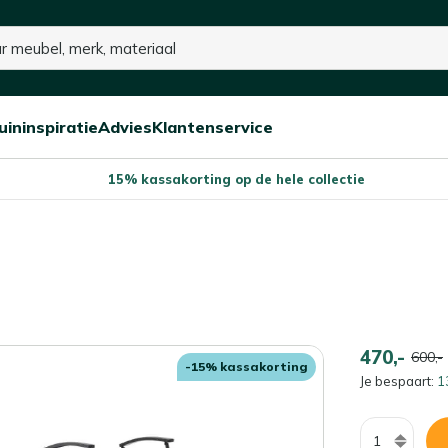
uininspiratie
Advies
Klantenservice
Open/sluit
Open/sluit
Open/sluit
Menu
Menu
Menu
15% kassakorting op de hele collectie
470,-
600,-
-15% kassakorting
Je bespaart:
1
Aantal