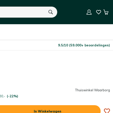
In Winkelwagen
Aantal
Win
U heeft geen product(en) in uw winkelwagen.
9.5/10 (59.000+ beoordelingen)
Thuiswinkel Waarborg
30,-
(-22%)
In Winkelwagen