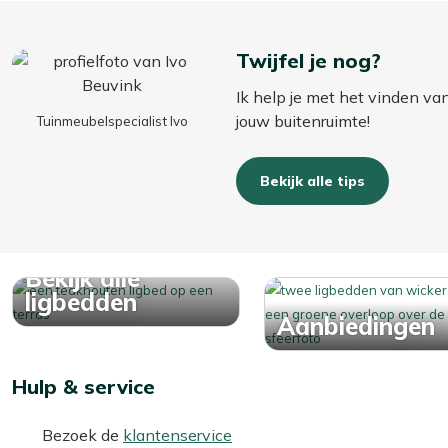
Twijfel je nog?
Ik help je met het vinden va
jouw buitenruimte!
Tuinmeubelspecialist Ivo
Bekijk alle tips
Bekijk alle
ligbedden
Aanbiedingen
Hulp & service
Bezoek de
klantenservice