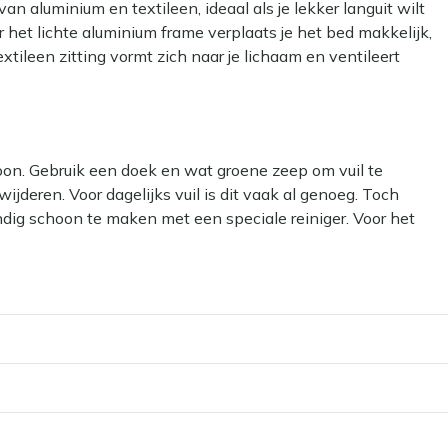
an aluminium en textileen, ideaal als je lekker languit wilt
 het lichte aluminium frame verplaats je het bed makkelijk,
xtileen zitting vormt zich naar je lichaam en ventileert
 zonder plakkend kussen. Dankzij het wiel rol je het ligbed
dig als je graag flexibel bent met je buitenruimte, maar geen
oon. Gebruik een doek en wat groene zeep om vuil te
ijderen. Voor dagelijks vuil is dit vaak al genoeg. Toch
eenvoudig, zelfs in je eentje.
ndig schoon te maken met een speciale reiniger. Voor het
voelt luchtig aan op warme dagen.
 reiniger voor het aluminium frame. Voor de zitting van
ten met een boek naar helemaal plat liggen.
 andere plek op je terras of balkon.
ke tuinstijl en andere tuinmeubelen.
ar kan het materiaal beschadigen.
an kun je een beschermende laag aanbrengen met onze Kees
ze helpt water en vuil af te stoten, waardoor vlekken
t. Voor de zitting van textileen raden we geen beschermer