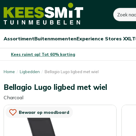
Kees
470,-
600,-
Zoeken
Smit
Je bespaart:
130,-
(-22%)
Tuinmeubelen
Assortiment
Buitenmomenten
Experience Stores XXL
T
Open/sluit
Open/sluit
Open/sluit
Menu
Menu
Menu
Kees ruimt op! Tot 60% korting
Home
Ligbedden
Bellagio Lugo ligbed met wiel
Bellagio Lugo ligbed met wiel
Charcoal
Bewaar op moodboard