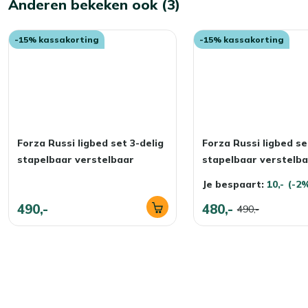
Anderen bekeken ook (3)
-15% kassakorting
-15% kassakorting
Forza Russi ligbed set 3-delig
Forza Russi ligbed se
stapelbaar verstelbaar
stapelbaar verstelb
Je bespaart:
10,-
(-2
490,-
480,-
490,-