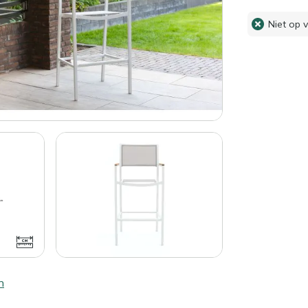
Niet op 
n