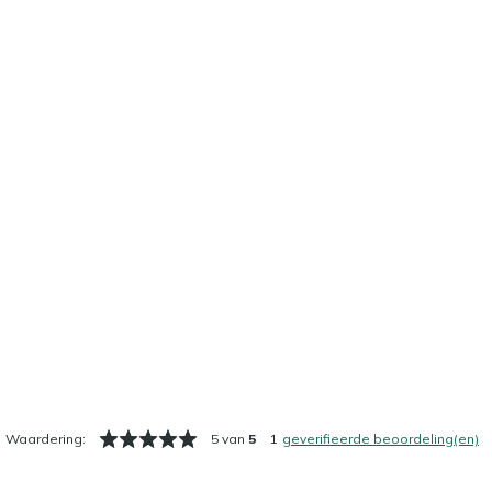
Waardering:
5 van
5
1
geverifieerde beoordeling(en)