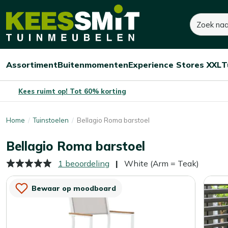
Kees
Zoeken
200,-
Dit product is niet op voorraad
Smit
Tuinmeubelen
Assortiment
Buitenmomenten
Experience Stores XXL
T
Open/sluit
Open/sluit
Open/sluit
Menu
Menu
Menu
Kees ruimt op! Tot 60% korting
Home
Tuinstoelen
Bellagio Roma barstoel
Bellagio Roma barstoel
1 beoordeling
White (Arm = Teak)
Bewaar op moodboard