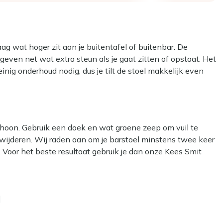
aag wat hoger zit aan je buitentafel of buitenbar. De
even net wat extra steun als je gaat zitten of opstaat. Het
inig onderhoud nodig, dus je tilt de stoel makkelijk even
 naar je lichaam, waardoor je lekker stevig maar toch
choon. Gebruik een doek en wat groene zeep om vuil te
erwijderen. Wij raden aan om je barstoel minstens twee keer
ich naar je lichaam
 Voor het beste resultaat gebruik je dan onze Kees Smit
 en fijn bij het opstaan
it Teak & Hardhout reiniger voor de teakhouten
bar of bartafel
jkt handig, maar kan het materiaal beschadigen.
l
 Dan kun je een beschermende laag aanbrengen met onze