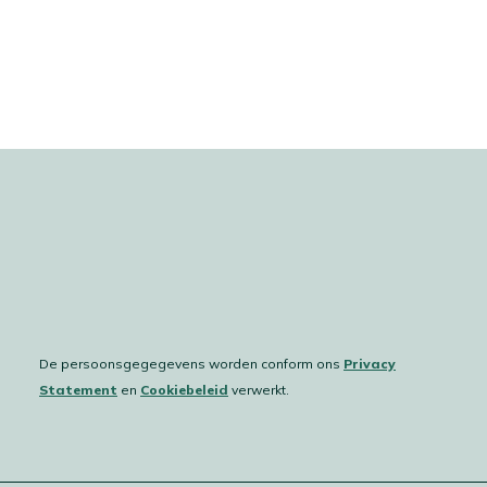
De persoonsgegegevens worden conform ons
Privacy
Statement
en
Cookiebeleid
verwerkt.