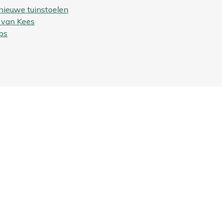
nieuwe tuinstoelen
 van Kees
ps