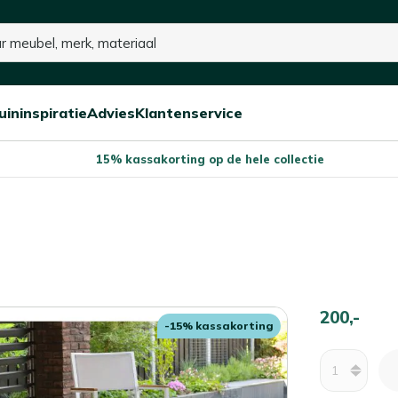
uininspiratie
Advies
Klantenservice
Open/sluit
Open/sluit
Open/sluit
Menu
Menu
Menu
15% kassakorting op de hele collectie
200,-
-15% kassakorting
Aantal