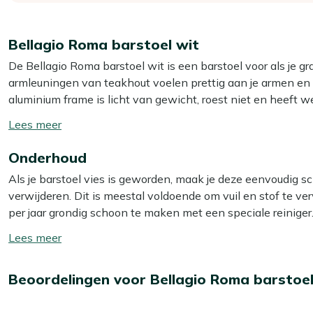
Bellagio Roma barstoel wit
De Bellagio Roma barstoel wit is een barstoel voor als je gr
armleuningen van teakhout voelen prettig aan je armen en g
aluminium frame is licht van gewicht, roest niet en heeft we
aan de kant. De textileen zitting en rugleuning vormen zich
Toon/verberg
ontspannen zit, ook tijdens een lange borrel.
lees
Onderhoud
meer
Eigenschappen
Als je barstoel vies is geworden, maak je deze eenvoudig s
Aluminium frame:
licht in gewicht en roest niet buiten
verwijderen. Dit is meestal voldoende om vuil en stof te v
Textileen zitting en rugleuning:
zit prettig en vormt z
per jaar grondig schoon te maken met een speciale reiniger.
Teakhouten armleuningen:
warme steun voor je armen
Multi-surface reiniger voor het aluminium frame en Kees Sm
Toon/verberg
Barhoogte:
ideaal om hoog aan te schuiven bij je buiten
armleuningen. Let op: gebruik géén hogedrukreiniger. Dit li
lees
meer
Bekijk meer Tuinstoelen
Extra bescherming
Beoordelingen voor Bellagio Roma barstoe
Bekijk meer Barkrukken
Wil je je barstoel extra beschermen tegen water en vuil?