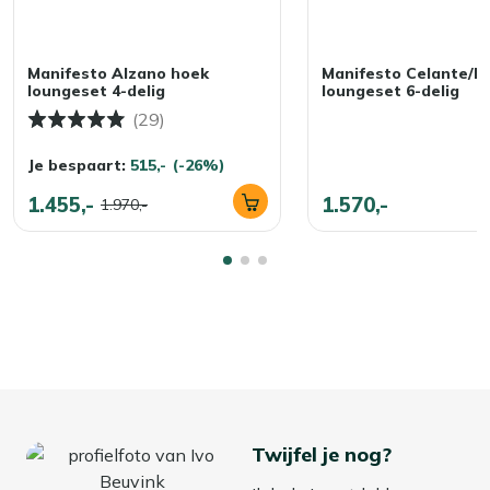
Manifesto Alzano hoek
Manifesto Celante/Pi
loungeset 4-delig
loungeset 6-delig
(29)
Je bespaart:
515,-
(-26%)
1.455,-
1.570,-
1.970,-
Twijfel je nog?