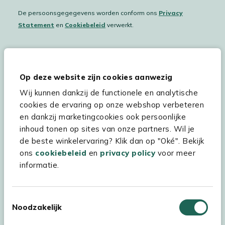
De persoonsgegegevens worden conform ons
Privacy
Statement
en
Cookiebeleid
verwerkt.
Hulp & service
Op deze website zijn cookies aanwezig
Wij kunnen dankzij de functionele en analytische
Assortiment
cookies de ervaring op onze webshop verbeteren
Kees Smit Tuinmeubelen
en dankzij marketingcookies ook persoonlijke
inhoud tonen op sites van onze partners. Wil je
Experience Stores XXL
de beste winkelervaring? Klik dan op "Oké". Bekijk
ons
cookiebeleid
en
privacy policy
voor meer
informatie.
Toestemmingsselectie
Noodzakelijk