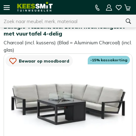
Kees
15% kassakorting op de hele collectie
Win
Smit
Zoeken
Home
Loungesets
Tuinmeubelen
Bellagio Vezzano/Cosi 100cm hoek loungeset
met vuurtafel 4-delig
Charcoal (incl. kussens) (Blad = Aluminium Charcoal) (incl.
U heeft geen product(en) in uw winkelwagen.
glas)
-15% kassakorting
Bewaar op moodboard