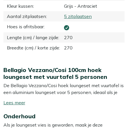
Kleur kussen
:
Grijs - Antraciet
Aantal zitplaatsen
:
5 zitplaatsen
Hoes is afritsbaar
:
Lengte (cm) / lange zijde
:
270
Breedte (cm) / korte zijde
:
270
Bellagio Vezzano/Cosi 100cm hoek
loungeset met vuurtafel 5 personen
De Bellagio Vezzano/Cosi hoek loungeset met vuurtafel is
een aluminium loungeset voor 5 personen, ideaal als je
graag lang natafelt met vrienden of familie. De U vorm
Toon/verberg
met hoekopstelling benut je terras heel efficiënt, zodat je
lees
veel zitplekken hebt zonder dat het snel rommelig oogt.
Onderhoud
meer
De stevige aluminium frames zijn extra dik, waardoor de
Als je loungeset vies is geworden, maak je deze
banken niet buigen of wiebelen als iedereen tegelijk