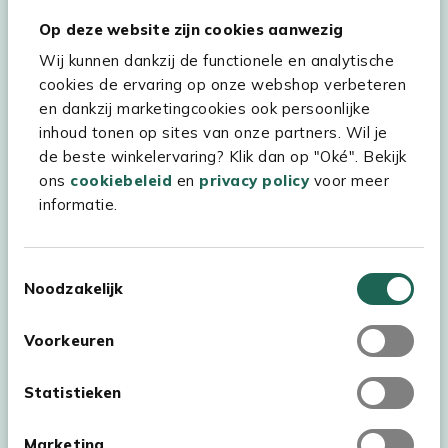
Hulp & service
Op deze website zijn cookies aanwezig
Wij kunnen dankzij de functionele en analytische
Assortiment
cookies de ervaring op onze webshop verbeteren
Kees Smit Tuinmeubelen
en dankzij marketingcookies ook persoonlijke
inhoud tonen op sites van onze partners. Wil je
Experience Stores XXL
de beste winkelervaring? Klik dan op "Oké". Bekijk
ons
cookiebeleid
en
privacy policy
voor meer
informatie.
Toestemmingsselectie
Noodzakelijk
Voorkeuren
Statistieken
Marketing