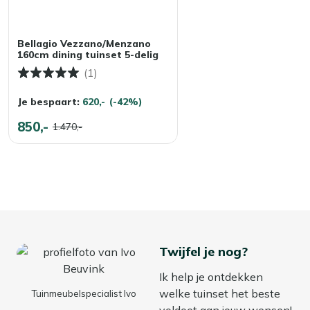
Bellagio Vezzano/Menzano
160cm dining tuinset 5-delig
(1)
Je bespaart:
620,-
(-42%)
850,-
1.470,-
Twijfel je nog?
Ik help je ontdekken
welke tuinset het beste
Tuinmeubelspecialist Ivo
voldoet aan jouw wensen!