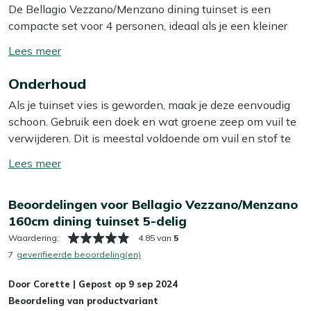
De Bellagio Vezzano/Menzano dining tuinset is een
compacte set voor 4 personen, ideaal als je een kleiner
terras of balkon hebt maar toch lekker buiten wilt eten.
Toon/verberg
De combinatie van een aluminium tafel en stoelen met
lees
textileen zitting zorgt voor een lichte,
Onderhoud
meer
onderhoudsvriendelijke set waar je niet de hele zondag
Als je tuinset vies is geworden, maak je deze eenvoudig
aan wilt poetsen. Dankzij de comfortabele kussens en
schoon. Gebruik een doek en wat groene zeep om vuil te
het ademende textileen kun je gerust uren blijven zitten,
verwijderen. Dit is meestal voldoende om vuil en stof te
of je nu lang tafelt of nog even na blijft borrelen. Zoek je
verwijderen. Wij raden aan om je tuinset minstens twee
een strakke, grijze set die je makkelijk verplaatst en
Toon/verberg
keer per jaar grondig schoon te maken met een speciale
weinig aandacht vraagt, dan zit je met deze set letterlijk
lees
reiniger. Voor het beste resultaat gebruik je dan onze Kees
goed.
meer
Beoordelingen voor Bellagio Vezzano/Menzano
Smit Multi-surface reiniger voor het aluminium tafelblad.
160cm dining tuinset 5-delig
Let op: gebruik géén hogedrukreiniger. Dit lijkt handig,
Eigenschappen
maar kan het materiaal beschadigen.
Waardering:
4.85 van
5
Aluminium tafel en stoelen:
Dit materiaal is licht
7
geverifieerde beoordeling(en)
van gewicht, roest niet en vraagt weinig onderhoud,
Extra bescherming
zodat je de set makkelijk verschuift en lang mooi
Door
Corette
|
Gepost op
9 sep 2024
Wil je je tuinset extra beschermen tegen water en vuil?
houdt.
Beoordeling van productvariant