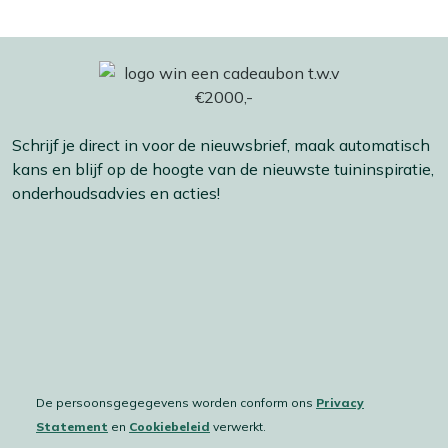
normaal gebruik vele seizoenen mee.
Bekijk meer Tuinkussens
Bekijk meer Warmtekussens
Bekijk meer Vuur & terrasverwarming
Schrijf je direct in voor de nieuwsbrief, maak automatisch
kans en blijf op de hoogte van de nieuwste tuininspiratie,
onderhoudsadvies en acties!
De persoonsgegegevens worden conform ons
Privacy
Statement
en
Cookiebeleid
verwerkt.