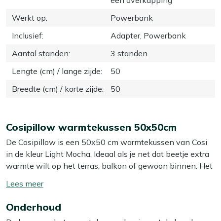
Werkt op
:
Powerbank
Inclusief
:
Adapter, Powerbank
Aantal standen
:
3 standen
Lengte (cm) / lange zijde
:
50
Breedte (cm) / korte zijde
:
50
Cosipillow warmtekussen 50x50cm
De Cosipillow is een 50x50 cm warmtekussen van Cosi
in de kleur Light Mocha. Ideaal als je net dat beetje extra
warmte wilt op het terras, balkon of gewoon binnen. Het
infrarood-element geeft directe warmte; dat betekent dat
Toon/verberg
jij de warmte voelt, niet de lucht eromheen. Je kiest
lees
eenvoudig een stand die bij het moment past. De hoes is
Onderhoud
meer
van sterke olefin stof en geschikt voor binnen én buiten,