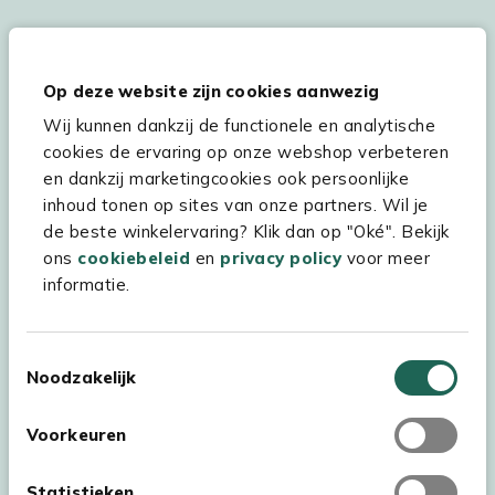
Hulp & service
Op deze website zijn cookies aanwezig
Wij kunnen dankzij de functionele en analytische
Assortiment
cookies de ervaring op onze webshop verbeteren
Kees Smit Tuinmeubelen
en dankzij marketingcookies ook persoonlijke
inhoud tonen op sites van onze partners. Wil je
Experience Stores XXL
de beste winkelervaring? Klik dan op "Oké". Bekijk
ons
cookiebeleid
en
privacy policy
voor meer
informatie.
Toestemmingsselectie
Noodzakelijk
Voorkeuren
Statistieken