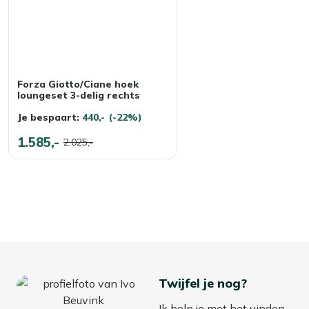
Forza Giotto/Ciane hoek
loungeset 3-delig rechts
Je bespaart:
440,-
(-22%)
1.585,-
2.025,-
Twijfel je nog?
Ik help je met het vinden