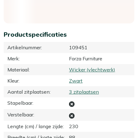
Productspecificaties
Artikelnummer
:
109451
Merk
:
Forza Furniture
Materiaal
:
Wicker (vlechtwerk)
Kleur
:
Zwart
Aantal zitplaatsen
:
3 zitplaatsen
Stapelbaar
:
Verstelbaar
:
Lengte (cm) / lange zijde
:
230
Breedte (cm) / korte zijde
:
88