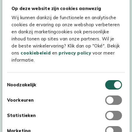
Hulp & service
Op deze website zijn cookies aanwezig
Wij kunnen dankzij de functionele en analytische
Assortiment
cookies de ervaring op onze webshop verbeteren
Kees Smit Tuinmeubelen
en dankzij marketingcookies ook persoonlijke
inhoud tonen op sites van onze partners. Wil je
Experience Stores XXL
de beste winkelervaring? Klik dan op "Oké". Bekijk
ons
cookiebeleid
en
privacy policy
voor meer
informatie.
Toestemmingsselectie
Noodzakelijk
Voorkeuren
Statistieken
Marketing