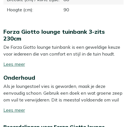
Hoogte (cm)
:
90
Forza Giotto lounge tuinbank 3-zits
230cm
De Forza Giotto lounge tuinbank is een geweldige keuze
voor iedereen die van comfort en stijl in de tuin houdt.
Met zijn ruime ontwerp biedt deze bank plek aan drie
Toon/verberg
personen, ideaal voor gezellige momenten met vrienden
lees
of familie. Het strakke zwarte design past in elke tuin en
Onderhoud
meer
geeft een moderne uitstraling. Dankzij het gebruik van
Als je loungestoel vies is geworden, maak je deze
wicker is de bank niet alleen een lust voor het oog, maar
eenvoudig schoon. Gebruik een doek en wat groene zeep
ook bestand tegen vocht, waardoor hij jarenlang mooi
om vuil te verwijderen. Dit is meestal voldoende om vuil
blijft. De meegeleverde kussens zorgen voor extra
en stof te verwijderen. Wij raden aan om je loungestoel
zitcomfort, zodat je heerlijk kunt ontspannen. Zet deze
Toon/verberg
minstens twee keer per jaar grondig schoon te maken
bank neer en creëer je eigen relaxhoekje in de tuin!
lees
met een speciale reiniger. Voor het beste resultaat
meer
Beoordelingen voor Forza Giotto lounge
gebruik je dan onze Kees Smit Multi-surface reiniger. Let