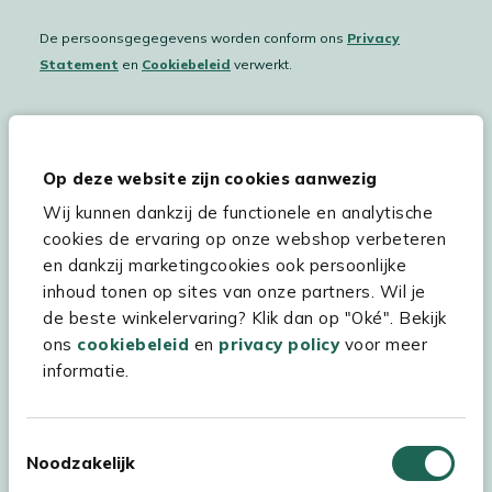
De persoonsgegegevens worden conform ons
Privacy
Statement
en
Cookiebeleid
verwerkt.
Hulp & service
Op deze website zijn cookies aanwezig
Wij kunnen dankzij de functionele en analytische
Assortiment
cookies de ervaring op onze webshop verbeteren
Kees Smit Tuinmeubelen
en dankzij marketingcookies ook persoonlijke
inhoud tonen op sites van onze partners. Wil je
Experience Stores XXL
de beste winkelervaring? Klik dan op "Oké". Bekijk
ons
cookiebeleid
en
privacy policy
voor meer
informatie.
Toestemmingsselectie
Noodzakelijk