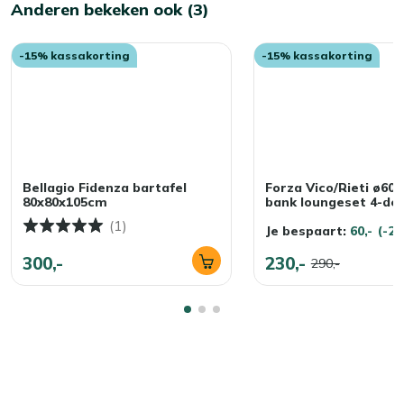
Anderen bekeken ook (3)
-15% kassakorting
-15% kassakorting
Bellagio Fidenza bartafel
Forza Vico/Rieti ø60 
80x80x105cm
bank loungeset 4-del
(1)
Je bespaart:
60,-
(-2
300,-
230,-
290,-