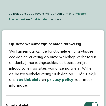
De persoonsgegegevens worden conform ons
Privacy
Statement
en
Cookiebeleid
verwerkt.
Hulp & service
Op deze website zijn cookies aanwezig
Wij kunnen dankzij de functionele en analytische
Assortiment
cookies de ervaring op onze webshop verbeteren
Kees Smit Tuinmeubelen
en dankzij marketingcookies ook persoonlijke
inhoud tonen op sites van onze partners. Wil je
Experience Stores XXL
de beste winkelervaring? Klik dan op "Oké". Bekijk
ons
cookiebeleid
en
privacy policy
voor meer
informatie.
Toestemmingsselectie
Noodzakelijk