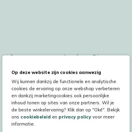
De persoonsgegegevens worden conform ons
Privacy
Statement
en
Cookiebeleid
verwerkt.
Op deze website zijn cookies aanwezig
Wij kunnen dankzij de functionele en analytische
cookies de ervaring op onze webshop verbeteren
Hulp & service
en dankzij marketingcookies ook persoonlijke
inhoud tonen op sites van onze partners. Wil je
Assortiment
de beste winkelervaring? Klik dan op "Oké". Bekijk
Kees Smit Tuinmeubelen
ons
cookiebeleid
en
privacy policy
voor meer
informatie.
Experience Stores XXL