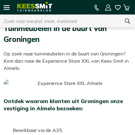
Kees
15% kassakorting op de hele collectie
Win
Smit
Zoeken
Home
In de buurt
Tuinmeubelen Groningen
Tuinmeubelen
Tuinmeubelen in de buurt van
Groningen
U heeft geen product(en) in uw winkelwagen.
Op zoek naar tuinmeubelen in de buurt van Groningen?
Kom dan naar de Experience Store XXL van Kees Smit in
Almelo.
Ontdek waarom klanten uit Groningen onze
vestiging in Almelo bezoeken:
Bereikbaar via de A35;