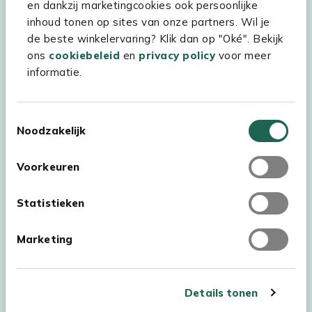
Kees Smit Tuinmeubelen
en dankzij marketingcookies ook persoonlijke
inhoud tonen op sites van onze partners. Wil je
Experience Stores XXL
de beste winkelervaring? Klik dan op "Oké". Bekijk
ons
cookiebeleid
en
privacy policy
voor meer
informatie.
Toestemmingsselectie
Noodzakelijk
Voorkeuren
Statistieken
Marketing
Auteursrecht © 2026 - Kees Smit Tuinmeubelen
Algemene voorwaarden
Privacy Statement
Disclaimer
Details tonen
Cookiebeleid
Toegankelijkheidsverklaring