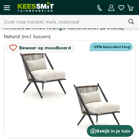
Kees
15% kassakorting op de hele collectie
Win
Smit
Zoeken
Home
Tuinstoelen
Tuinmeubelen
Intenso Brittoli lounge tuinstoelen (2 stuks)
Natural (incl. kussen)
U heeft geen product(en) in uw winkelwagen.
-15% kassakorting
Bewaar op moodboard
Bekijk in je tuin