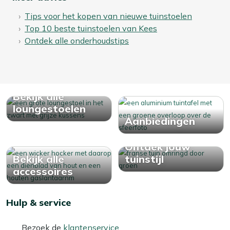
En de kussens?
Tips voor het kopen van nieuwe tuinstoelen
Berg je kussen altijd droog op om het langer mooi te
Top 10 beste tuinstoelen van Kees
houden. Zelfs de meest waterafstotende of sneldrogende
Ontdek alle onderhoudstips
stoffen kunnen na verloop van tijd vocht vasthouden. Dit
kan leiden tot slijtage, schimmel en een langere droogtijd,
waardoor je na een regenbui niet direct weer kunt
genieten van het zonnetje. Ons advies? Bewaar het in de
Bekijk alle
herfst en winter binnen of in een waterdichte
loungestoelen
opbergbox. Zo blijft je kussen fris, droog en altijd klaar
Aanbiedingen
voor gebruik!
Ontdek jouw
Bekijk alle
tuinstijl
accessoires
Hulp & service
Bezoek de
klantenservice