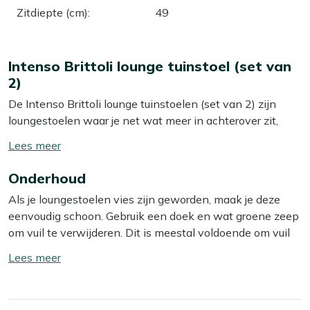
Zitdiepte (cm)
:
49
Intenso Brittoli lounge tuinstoel (set van
2)
De Intenso Brittoli lounge tuinstoelen (set van 2) zijn
loungestoelen waar je net wat meer in achterover zit,
ideaal als je graag lang na tafel buiten blijft zitten of
Toon/verberg
rustig een boek leest. Deze set is fijn als je een vaste
lees
loungeplek op je terras wilt creëren, bijvoorbeeld naast
Onderhoud
meer
een loungbank of bij een lage bijzettafel. Het aluminium
Als je loungestoelen vies zijn geworden, maak je deze
frame en de aluminium zitting zorgen ervoor dat de
eenvoudig schoon. Gebruik een doek en wat groene zeep
stoelen licht van gewicht zijn, niet kunnen doorroesten
om vuil te verwijderen. Dit is meestal voldoende om vuil
en weinig onderhoud nodig hebben. De meegeleverde
en stof te verwijderen. Wij raden aan om je loungestoelen
grijze kussens geven je extra zitcomfort, zodat je minder
Toon/verberg
minstens twee keer per jaar grondig schoon te maken
snel last krijgt van harde zitranden en echt kunt
lees
met een speciale reiniger. Voor het beste resultaat
ontspannen.
meer
gebruik je dan onze Kees Smit Multi-surface reiniger. Let